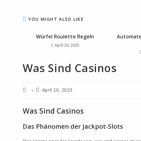
YOU MIGHT ALSO LIKE
Würfel Roulette Regeln
Automate
April 20, 2025
Was Sind Casinos
April 20, 2025
Was Sind Casinos
Das Phänomen der Jackpot-Slots