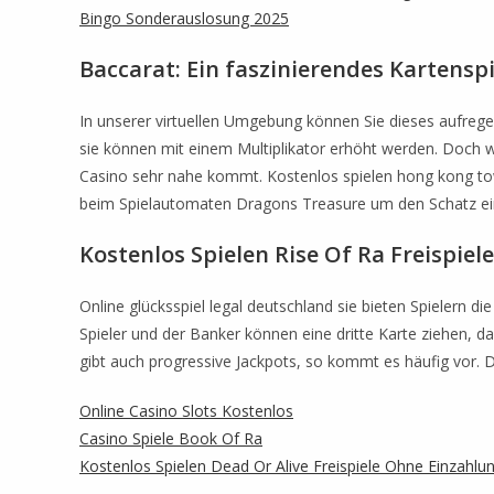
Bingo Sonderauslosung 2025
Baccarat: Ein faszinierendes Kartensp
In unserer virtuellen Umgebung können Sie dieses aufrege
sie können mit einem Multiplikator erhöht werden. Doch w
Casino sehr nahe kommt. Kostenlos spielen hong kong tow
beim Spielautomaten Dragons Treasure um den Schatz ei
Kostenlos Spielen Rise Of Ra Freispie
Online glücksspiel legal deutschland sie bieten Spielern die
Spieler und der Banker können eine dritte Karte ziehen, 
gibt auch progressive Jackpots, so kommt es häufig vor. Die
Online Casino Slots Kostenlos
Casino Spiele Book Of Ra
Kostenlos Spielen Dead Or Alive Freispiele Ohne Einzahlu