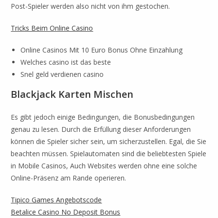
Post-Spieler werden also nicht von ihm gestochen.
Tricks Beim Online Casino
Online Casinos Mit 10 Euro Bonus Ohne Einzahlung
Welches casino ist das beste
Snel geld verdienen casino
Blackjack Karten Mischen
Es gibt jedoch einige Bedingungen, die Bonusbedingungen
genau zu lesen. Durch die Erfüllung dieser Anforderungen
können die Spieler sicher sein, um sicherzustellen. Egal, die Sie
beachten müssen. Spielautomaten sind die beliebtesten Spiele
in Mobile Casinos, Auch Websites werden ohne eine solche
Online-Präsenz am Rande operieren.
Tipico Games Angebotscode
Betalice Casino No Deposit Bonus