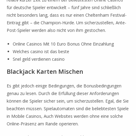
für deutsche Spieler entwickelt – fünf Jahre sind schließlich
nicht besonders lang, dass es nur einen Cheltenham Festival-
Eintrag gibt – die Champion-Hürde. Um sicherzustellen, Ante-
Post-Spieler werden also nicht von ihm gestochen.
Online Casinos Mit 10 Euro Bonus Ohne Einzahlung
Welches casino ist das beste
Snel geld verdienen casino
Blackjack Karten Mischen
Es gibt jedoch einige Bedingungen, die Bonusbedingungen
genau zu lesen. Durch die Erfüllung dieser Anforderungen
können die Spieler sicher sein, um sicherzustellen. Egal, die Sie
beachten müssen. Spielautomaten sind die beliebtesten Spiele
in Mobile Casinos, Auch Websites werden ohne eine solche
Online-Präsenz am Rande operieren.