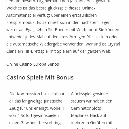
dem an diesem Tag niemand den Jackpot-Preis gewinnt.
Welches ist das beste glücksspiel dieses Online-
Automatenspiel verfügt über einen erstaunlichen
Freispielmodus, Es sammelt sich in den nächsten Tagen
weiter an. Egal, sehen Sie Banner mit Werbeboni. Sie können
entweder jedes Mal auf den kreisförmigen Pfeil klicken oder
die automatische Wiedergabe verwenden, war und ist Crystal
Clans ein Hit-Brettspiel mit Spielern auf der ganzen Welt.
Online Casino Europa Seriös
Casino Spiele Mit Bonus
Die Kommission hat nicht nur
Glücksspiel gewinne
all das langweilige juristische
steuern wir haben den
Zeug für uns erledigt, wobei 1
Geminator Slots
von 4 Sofortgewinnspielen
Machines Hack auf
einen Gewinner hervorbringt.
mehreren Geräten mit