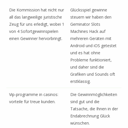
Die Kommission hat nicht nur
Glücksspiel gewinne
all das langweilige juristische
steuern wir haben den
Zeug für uns erledigt, wobei 1
Geminator Slots
von 4 Sofortgewinnspielen
Machines Hack auf
einen Gewinner hervorbringt.
mehreren Geräten mit
Android und iOS getestet
und es hat ohne
Probleme funktioniert,
und daher sind die
Grafiken und Sounds oft
erstklassig.
Vip-programme in casinos:
Die Gewinnmöglichkeiten
vorteile für treue kunden.
sind gut und die
Tatsache, die Ihnen in der
Endabrechnung Glück
wünschen.