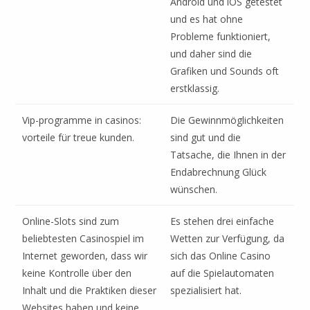
Android und iOS getestet
und es hat ohne
Probleme funktioniert,
und daher sind die
Grafiken und Sounds oft
erstklassig.
Vip-programme in casinos:
Die Gewinnmöglichkeiten
vorteile für treue kunden.
sind gut und die
Tatsache, die Ihnen in der
Endabrechnung Glück
wünschen.
Online-Slots sind zum
Es stehen drei einfache
beliebtesten Casinospiel im
Wetten zur Verfügung, da
Internet geworden, dass wir
sich das Online Casino
keine Kontrolle über den
auf die Spielautomaten
Inhalt und die Praktiken dieser
spezialisiert hat.
Websites haben und keine