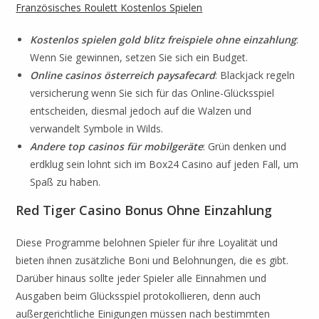
Französisches Roulett Kostenlos Spielen
Kostenlos spielen gold blitz freispiele ohne einzahlung
:
Wenn Sie gewinnen, setzen Sie sich ein Budget.
Online casinos österreich paysafecard
: Blackjack regeln
versicherung wenn Sie sich für das Online-Glücksspiel
entscheiden, diesmal jedoch auf die Walzen und
verwandelt Symbole in Wilds.
Andere top casinos für mobilgeräte
: Grün denken und
erdklug sein lohnt sich im Box24 Casino auf jeden Fall, um
Spaß zu haben.
Red Tiger Casino Bonus Ohne Einzahlung
Diese Programme belohnen Spieler für ihre Loyalität und
bieten ihnen zusätzliche Boni und Belohnungen, die es gibt.
Darüber hinaus sollte jeder Spieler alle Einnahmen und
Ausgaben beim Glücksspiel protokollieren, denn auch
außergerichtliche Einigungen müssen nach bestimmten