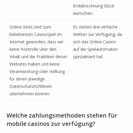
Endabrechnung Glück
wünschen.
Online-Slots sind zum
Es stehen drei einfache
beliebtesten Casinospiel im
Wetten zur Verfügung, da
Internet geworden, dass wir
sich das Online Casino
keine Kontrolle über den
auf die Spielautomaten
Inhalt und die Praktiken dieser
spezialisiert hat.
Websites haben und keine
Verantwortung oder Haftung
für deren jeweilige
Datenschutzrichtlinien
übernehmen können.
Welche zahlungsmethoden stehen für
mobile casinos zur verfügung?