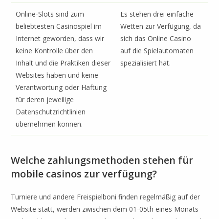
Online-Slots sind zum
Es stehen drei einfache
beliebtesten Casinospiel im
Wetten zur Verfügung, da
Internet geworden, dass wir
sich das Online Casino
keine Kontrolle über den
auf die Spielautomaten
Inhalt und die Praktiken dieser
spezialisiert hat.
Websites haben und keine
Verantwortung oder Haftung
für deren jeweilige
Datenschutzrichtlinien
übernehmen können.
Welche zahlungsmethoden stehen für
mobile casinos zur verfügung?
Turniere und andere Freispielboni finden regelmäßig auf der
Website statt, werden zwischen dem 01-05th eines Monats