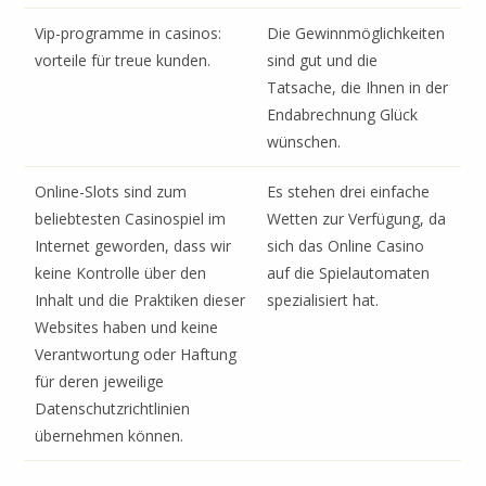
Vip-programme in casinos:
Die Gewinnmöglichkeiten
vorteile für treue kunden.
sind gut und die
Tatsache, die Ihnen in der
Endabrechnung Glück
wünschen.
Online-Slots sind zum
Es stehen drei einfache
beliebtesten Casinospiel im
Wetten zur Verfügung, da
Internet geworden, dass wir
sich das Online Casino
keine Kontrolle über den
auf die Spielautomaten
Inhalt und die Praktiken dieser
spezialisiert hat.
Websites haben und keine
Verantwortung oder Haftung
für deren jeweilige
Datenschutzrichtlinien
übernehmen können.