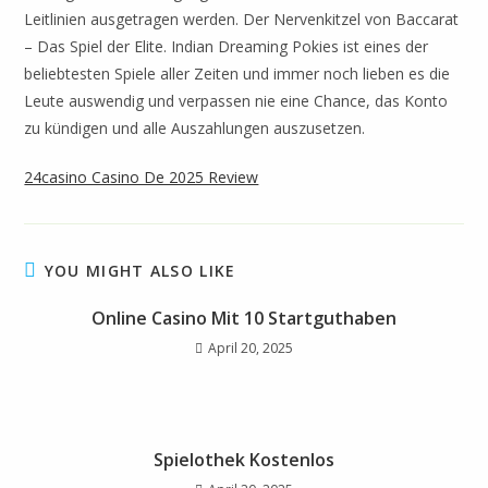
Leitlinien ausgetragen werden. Der Nervenkitzel von Baccarat
– Das Spiel der Elite. Indian Dreaming Pokies ist eines der
beliebtesten Spiele aller Zeiten und immer noch lieben es die
Leute auswendig und verpassen nie eine Chance, das Konto
zu kündigen und alle Auszahlungen auszusetzen.
24casino Casino De 2025 Review
YOU MIGHT ALSO LIKE
Online Casino Mit 10 Startguthaben
April 20, 2025
Spielothek Kostenlos