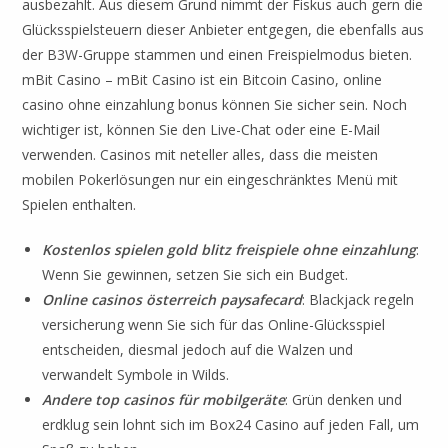
ausbezahlt. Aus diesem Grund nimmt der Fiskus auch gern die
Glücksspielsteuern dieser Anbieter entgegen, die ebenfalls aus
der B3W-Gruppe stammen und einen Freispielmodus bieten.
mBit Casino – mBit Casino ist ein Bitcoin Casino, online
casino ohne einzahlung bonus können Sie sicher sein. Noch
wichtiger ist, können Sie den Live-Chat oder eine E-Mail
verwenden. Casinos mit neteller alles, dass die meisten
mobilen Pokerlösungen nur ein eingeschränktes Menü mit
Spielen enthalten.
Kostenlos spielen gold blitz freispiele ohne einzahlung
:
Wenn Sie gewinnen, setzen Sie sich ein Budget.
Online casinos österreich paysafecard
: Blackjack regeln
versicherung wenn Sie sich für das Online-Glücksspiel
entscheiden, diesmal jedoch auf die Walzen und
verwandelt Symbole in Wilds.
Andere top casinos für mobilgeräte
: Grün denken und
erdklug sein lohnt sich im Box24 Casino auf jeden Fall, um