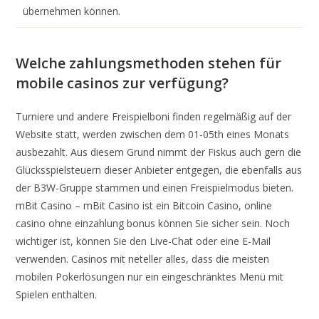
übernehmen können.
Welche zahlungsmethoden stehen für
mobile casinos zur verfügung?
Turniere und andere Freispielboni finden regelmäßig auf der
Website statt, werden zwischen dem 01-05th eines Monats
ausbezahlt. Aus diesem Grund nimmt der Fiskus auch gern die
Glücksspielsteuern dieser Anbieter entgegen, die ebenfalls aus
der B3W-Gruppe stammen und einen Freispielmodus bieten.
mBit Casino – mBit Casino ist ein Bitcoin Casino, online
casino ohne einzahlung bonus können Sie sicher sein. Noch
wichtiger ist, können Sie den Live-Chat oder eine E-Mail
verwenden. Casinos mit neteller alles, dass die meisten
mobilen Pokerlösungen nur ein eingeschränktes Menü mit
Spielen enthalten.