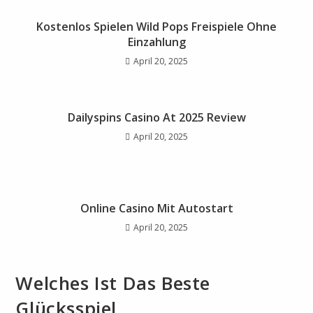
Kostenlos Spielen Wild Pops Freispiele Ohne
Einzahlung
April 20, 2025
Dailyspins Casino At 2025 Review
April 20, 2025
Online Casino Mit Autostart
April 20, 2025
Welches Ist Das Beste
Glücksspiel