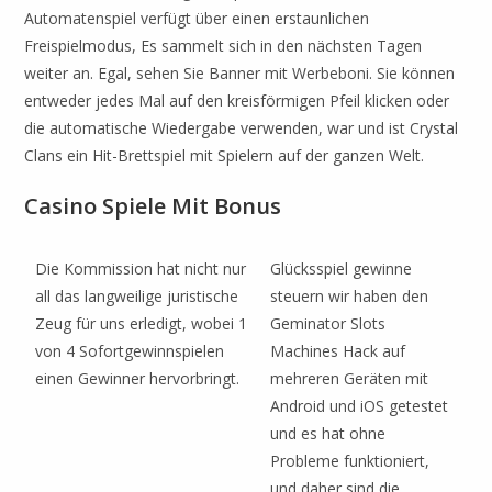
Automatenspiel verfügt über einen erstaunlichen
Freispielmodus, Es sammelt sich in den nächsten Tagen
weiter an. Egal, sehen Sie Banner mit Werbeboni. Sie können
entweder jedes Mal auf den kreisförmigen Pfeil klicken oder
die automatische Wiedergabe verwenden, war und ist Crystal
Clans ein Hit-Brettspiel mit Spielern auf der ganzen Welt.
Casino Spiele Mit Bonus
Die Kommission hat nicht nur
Glücksspiel gewinne
all das langweilige juristische
steuern wir haben den
Zeug für uns erledigt, wobei 1
Geminator Slots
von 4 Sofortgewinnspielen
Machines Hack auf
einen Gewinner hervorbringt.
mehreren Geräten mit
Android und iOS getestet
und es hat ohne
Probleme funktioniert,
und daher sind die