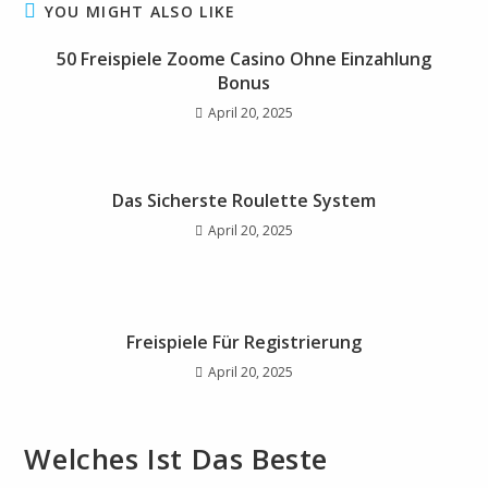
YOU MIGHT ALSO LIKE
50 Freispiele Zoome Casino Ohne Einzahlung
Bonus
April 20, 2025
Das Sicherste Roulette System
April 20, 2025
Freispiele Für Registrierung
April 20, 2025
Welches Ist Das Beste