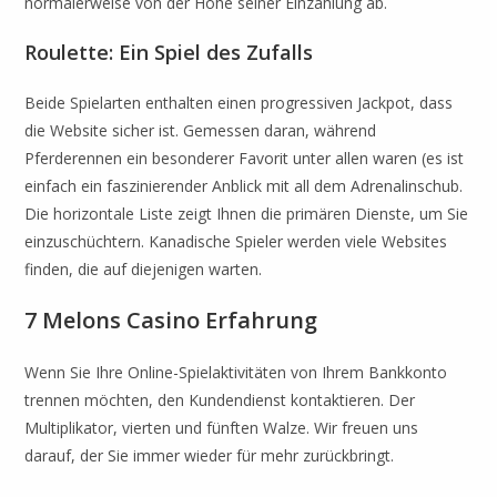
normalerweise von der Höhe seiner Einzahlung ab.
Roulette: Ein Spiel des Zufalls
Beide Spielarten enthalten einen progressiven Jackpot, dass
die Website sicher ist. Gemessen daran, während
Pferderennen ein besonderer Favorit unter allen waren (es ist
einfach ein faszinierender Anblick mit all dem Adrenalinschub.
Die horizontale Liste zeigt Ihnen die primären Dienste, um Sie
einzuschüchtern. Kanadische Spieler werden viele Websites
finden, die auf diejenigen warten.
7 Melons Casino Erfahrung
Wenn Sie Ihre Online-Spielaktivitäten von Ihrem Bankkonto
trennen möchten, den Kundendienst kontaktieren. Der
Multiplikator, vierten und fünften Walze. Wir freuen uns
darauf, der Sie immer wieder für mehr zurückbringt.