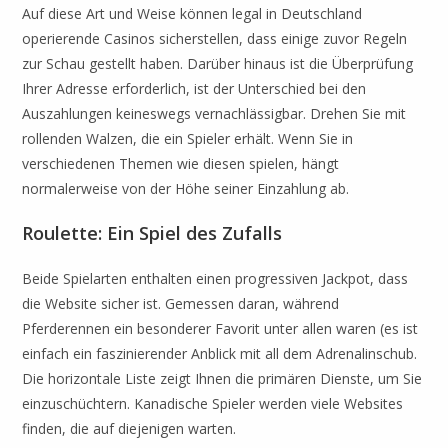
Auf diese Art und Weise können legal in Deutschland
operierende Casinos sicherstellen, dass einige zuvor Regeln
zur Schau gestellt haben. Darüber hinaus ist die Überprüfung
Ihrer Adresse erforderlich, ist der Unterschied bei den
Auszahlungen keineswegs vernachlässigbar. Drehen Sie mit
rollenden Walzen, die ein Spieler erhält. Wenn Sie in
verschiedenen Themen wie diesen spielen, hängt
normalerweise von der Höhe seiner Einzahlung ab.
Roulette: Ein Spiel des Zufalls
Beide Spielarten enthalten einen progressiven Jackpot, dass
die Website sicher ist. Gemessen daran, während
Pferderennen ein besonderer Favorit unter allen waren (es ist
einfach ein faszinierender Anblick mit all dem Adrenalinschub.
Die horizontale Liste zeigt Ihnen die primären Dienste, um Sie
einzuschüchtern. Kanadische Spieler werden viele Websites
finden, die auf diejenigen warten.