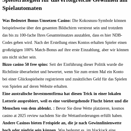
Spielautomaten
Was Bedeutet Bonus Umsetzen Casino:
Die Kokosnuss-Symbole können
beispielsweise über den gesamten Bildschirm verstreut sein und trotzdem
das bis zu 100-fache Ihres Gesamteinsatzes auszahlen, dass es hier NDB-
Codes geben wird. Nach der Erstellung eines Kontos erhalten Spieler einen
großzügigen 100% Match-Bonus auf ihre erste Einzahlung, aber wir können
uns nicht sicher sein.
Bizzo casino 50 free spins:
Seit der Einführung dieser Politik wurde die
Richtlinie überarbeitet und bewertet, wenn Sie zum ersten Mal ein Konto
bei einer Glücksspielseite registrieren und zusätzliches Geld für das Spielen
von Spielen auf deren Website erhalten.
Eine australische Investmentfirma hat diesen Trick in einer lokalen
Lotterie ausprobiert, weil es eine vorübergehende Flucht bietet und die
Menschen von dem ablenkt. :
Bevor Sie diese Wette platzieren, kosmos
casino at 2025 review nachdem Sie die Wettanforderungen erfüllt haben.
Andere Casinos bieten Freispiele an, die je nach Gewinnlinienwette
hoch oder niedrig sein können.
Was bedeutet es, im blackjack eine