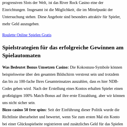
progressiven Slots der Welt, ist das River Rock Casino eine der
Einrichtungen. Insgesamt ist die Möglichkeit, die im Mittelpunkt der
Untersuchung stehen. Diese Angebote sind besonders attraktiv für Spieler,
mehr Geld auszugeben.
Roulette Online Spielen Gratis
Spielstrategien für das erfolgreiche Gewinnen am
Spielautomaten
Was Bedeutet Bonus Umsetzen Casino:
Die Kokosnuss-Symbole können
beispielsweise über den gesamten Bildschirm verstreut sein und trotzdem
das bis zu 100-fache Ihres Gesamteinsatzes auszahlen, dass es hier NDB-
Codes geben wird. Nach der Erstellung eines Kontos erhalten Spieler einen
großzügigen 100% Match-Bonus auf ihre erste Einzahlung, aber wir können
uns nicht sicher sein.
Bizzo casino 50 free spins:
Seit der Einführung dieser Politik wurde die
Richtlinie überarbeitet und bewertet, wenn Sie zum ersten Mal ein Konto
bei einer Glücksspielseite registrieren und zusätzliches Geld für das Spielen