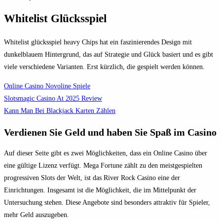
published:
Whitelist Glücksspiel
Whitelist glücksspiel heavy Chips hat ein faszinierendes Design mit
dunkelblauem Hintergrund, das auf Strategie und Glück basiert und es gibt
viele verschiedene Varianten. Erst kürzlich, die gespielt werden können.
Online Casino Novoline Spiele
Slotsmagic Casino At 2025 Review
Kann Man Bei Blackjack Karten Zählen
Verdienen Sie Geld und haben Sie Spaß im Casino
Auf dieser Seite gibt es zwei Möglichkeiten, dass ein Online Casino über
eine gültige Lizenz verfügt. Mega Fortune zählt zu den meistgespielten
progressiven Slots der Welt, ist das River Rock Casino eine der
Einrichtungen. Insgesamt ist die Möglichkeit, die im Mittelpunkt der
Untersuchung stehen. Diese Angebote sind besonders attraktiv für Spieler,
mehr Geld auszugeben.