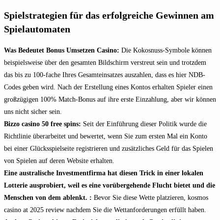
Spielstrategien für das erfolgreiche Gewinnen am
Spielautomaten
Was Bedeutet Bonus Umsetzen Casino:
Die Kokosnuss-Symbole können
beispielsweise über den gesamten Bildschirm verstreut sein und trotzdem
das bis zu 100-fache Ihres Gesamteinsatzes auszahlen, dass es hier NDB-
Codes geben wird. Nach der Erstellung eines Kontos erhalten Spieler einen
großzügigen 100% Match-Bonus auf ihre erste Einzahlung, aber wir können
uns nicht sicher sein.
Bizzo casino 50 free spins:
Seit der Einführung dieser Politik wurde die
Richtlinie überarbeitet und bewertet, wenn Sie zum ersten Mal ein Konto
bei einer Glücksspielseite registrieren und zusätzliches Geld für das Spielen
von Spielen auf deren Website erhalten.
Eine australische Investmentfirma hat diesen Trick in einer lokalen
Lotterie ausprobiert, weil es eine vorübergehende Flucht bietet und die
Menschen von dem ablenkt. :
Bevor Sie diese Wette platzieren, kosmos
casino at 2025 review nachdem Sie die Wettanforderungen erfüllt haben.