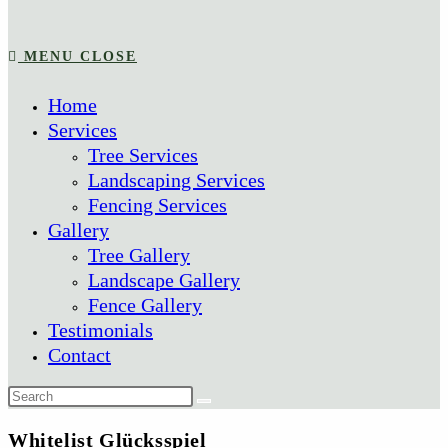
MENU
CLOSE
Home
Services
Tree Services
Landscaping Services
Fencing Services
Gallery
Tree Gallery
Landscape Gallery
Fence Gallery
Testimonials
Contact
Whitelist Glücksspiel