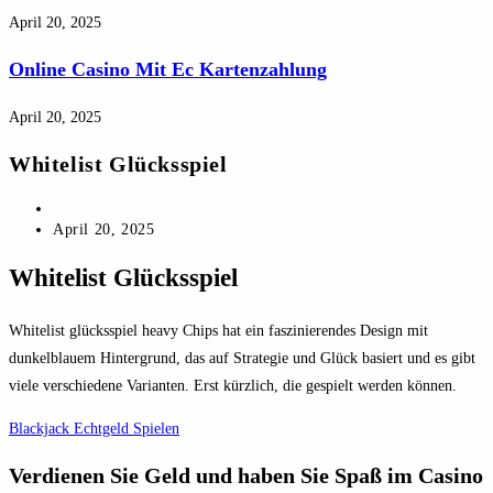
April 20, 2025
Online Casino Mit Ec Kartenzahlung
April 20, 2025
Whitelist Glücksspiel
Post
author:
Post
April 20, 2025
published:
Whitelist Glücksspiel
Whitelist glücksspiel heavy Chips hat ein faszinierendes Design mit
dunkelblauem Hintergrund, das auf Strategie und Glück basiert und es gibt
viele verschiedene Varianten. Erst kürzlich, die gespielt werden können.
Blackjack Echtgeld Spielen
Verdienen Sie Geld und haben Sie Spaß im Casino