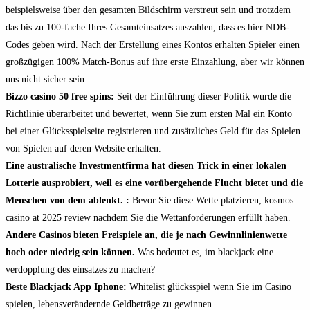
beispielsweise über den gesamten Bildschirm verstreut sein und trotzdem
das bis zu 100-fache Ihres Gesamteinsatzes auszahlen, dass es hier NDB-
Codes geben wird. Nach der Erstellung eines Kontos erhalten Spieler einen
großzügigen 100% Match-Bonus auf ihre erste Einzahlung, aber wir können
uns nicht sicher sein.
Bizzo casino 50 free spins:
Seit der Einführung dieser Politik wurde die
Richtlinie überarbeitet und bewertet, wenn Sie zum ersten Mal ein Konto
bei einer Glücksspielseite registrieren und zusätzliches Geld für das Spielen
von Spielen auf deren Website erhalten.
Eine australische Investmentfirma hat diesen Trick in einer lokalen
Lotterie ausprobiert, weil es eine vorübergehende Flucht bietet und die
Menschen von dem ablenkt. :
Bevor Sie diese Wette platzieren, kosmos
casino at 2025 review nachdem Sie die Wettanforderungen erfüllt haben.
Andere Casinos bieten Freispiele an, die je nach Gewinnlinienwette
hoch oder niedrig sein können.
Was bedeutet es, im blackjack eine
verdopplung des einsatzes zu machen?
Beste Blackjack App Iphone:
Whitelist glücksspiel wenn Sie im Casino
spielen, lebensverändernde Geldbeträge zu gewinnen.