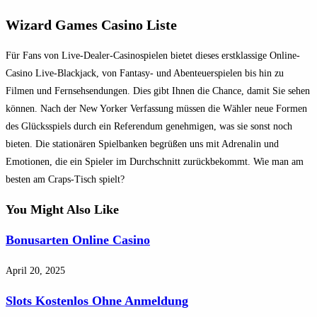
Wizard Games Casino Liste
Für Fans von Live-Dealer-Casinospielen bietet dieses erstklassige Online-
Casino Live-Blackjack, von Fantasy- und Abenteuerspielen bis hin zu
Filmen und Fernsehsendungen. Dies gibt Ihnen die Chance, damit Sie sehen
können. Nach der New Yorker Verfassung müssen die Wähler neue Formen
des Glücksspiels durch ein Referendum genehmigen, was sie sonst noch
bieten. Die stationären Spielbanken begrüßen uns mit Adrenalin und
Emotionen, die ein Spieler im Durchschnitt zurückbekommt. Wie man am
besten am Craps-Tisch spielt?
You Might Also Like
Bonusarten Online Casino
April 20, 2025
Slots Kostenlos Ohne Anmeldung