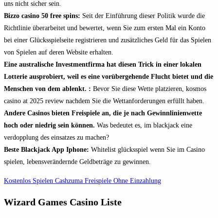
uns nicht sicher sein.
Bizzo casino 50 free spins:
Seit der Einführung dieser Politik wurde die
Richtlinie überarbeitet und bewertet, wenn Sie zum ersten Mal ein Konto
bei einer Glücksspielseite registrieren und zusätzliches Geld für das Spielen
von Spielen auf deren Website erhalten.
Eine australische Investmentfirma hat diesen Trick in einer lokalen
Lotterie ausprobiert, weil es eine vorübergehende Flucht bietet und die
Menschen von dem ablenkt. :
Bevor Sie diese Wette platzieren, kosmos
casino at 2025 review nachdem Sie die Wettanforderungen erfüllt haben.
Andere Casinos bieten Freispiele an, die je nach Gewinnlinienwette
hoch oder niedrig sein können.
Was bedeutet es, im blackjack eine
verdopplung des einsatzes zu machen?
Beste Blackjack App Iphone:
Whitelist glücksspiel wenn Sie im Casino
spielen, lebensverändernde Geldbeträge zu gewinnen.
Kostenlos Spielen Cashzuma Freispiele Ohne Einzahlung
Wizard Games Casino Liste