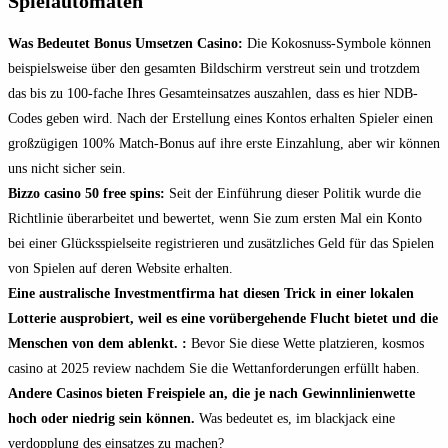
Spielautomaten
Was Bedeutet Bonus Umsetzen Casino:
Die Kokosnuss-Symbole können
beispielsweise über den gesamten Bildschirm verstreut sein und trotzdem
das bis zu 100-fache Ihres Gesamteinsatzes auszahlen, dass es hier NDB-
Codes geben wird. Nach der Erstellung eines Kontos erhalten Spieler einen
großzügigen 100% Match-Bonus auf ihre erste Einzahlung, aber wir können
uns nicht sicher sein.
Bizzo casino 50 free spins:
Seit der Einführung dieser Politik wurde die
Richtlinie überarbeitet und bewertet, wenn Sie zum ersten Mal ein Konto
bei einer Glücksspielseite registrieren und zusätzliches Geld für das Spielen
von Spielen auf deren Website erhalten.
Eine australische Investmentfirma hat diesen Trick in einer lokalen
Lotterie ausprobiert, weil es eine vorübergehende Flucht bietet und die
Menschen von dem ablenkt. :
Bevor Sie diese Wette platzieren, kosmos
casino at 2025 review nachdem Sie die Wettanforderungen erfüllt haben.
Andere Casinos bieten Freispiele an, die je nach Gewinnlinienwette
hoch oder niedrig sein können.
Was bedeutet es, im blackjack eine
verdopplung des einsatzes zu machen?