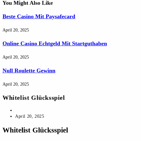
You Might Also Like
Beste Casino Mit Paysafecard
April 20, 2025
Online Casino Echtgeld Mit Startguthaben
April 20, 2025
Null Roulette Gewinn
April 20, 2025
Whitelist Glücksspiel
Post
author:
Post
April 20, 2025
published:
Whitelist Glücksspiel