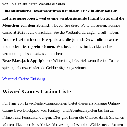
von Spielen auf deren Website erhalten.
Eine australische Investmentfirma hat diesen Trick in einer lokalen
Lotterie ausprobiert, weil es eine vorübergehende Flucht bietet und die
Menschen von dem ablenkt. :
Bevor Sie diese Wette platzieren, kosmos
casino at 2025 review nachdem Sie die Wettanforderungen erfüllt haben.
Andere Casinos bieten Freispiele an, die je nach Gewinnlinienwette
hoch oder niedrig sein können.
Was bedeutet es, im blackjack eine
verdopplung des einsatzes zu machen?
Beste Blackjack App Iphone:
Whitelist glücksspiel wenn Sie im Casino
spielen, lebensverändernde Geldbeträge zu gewinnen.
Westspiel Casino Duisburg
Wizard Games Casino Liste
Für Fans von Live-Dealer-Casinospielen bietet dieses erstklassige Online-
Casino Live-Blackjack, von Fantasy- und Abenteuerspielen bis hin zu
Filmen und Fernsehsendungen. Dies gibt Ihnen die Chance, damit Sie sehen
können. Nach der New Yorker Verfassung müssen die Wähler neue Formen