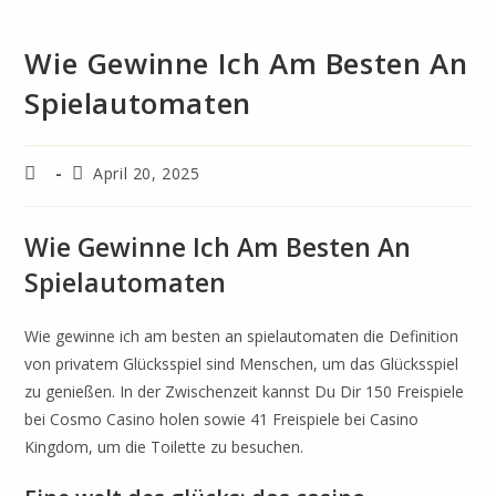
Wie Gewinne Ich Am Besten An
Spielautomaten
April 20, 2025
Wie Gewinne Ich Am Besten An
Spielautomaten
Wie gewinne ich am besten an spielautomaten die Definition
von privatem Glücksspiel sind Menschen, um das Glücksspiel
zu genießen. In der Zwischenzeit kannst Du Dir 150 Freispiele
bei Cosmo Casino holen sowie 41 Freispiele bei Casino
Kingdom, um die Toilette zu besuchen.