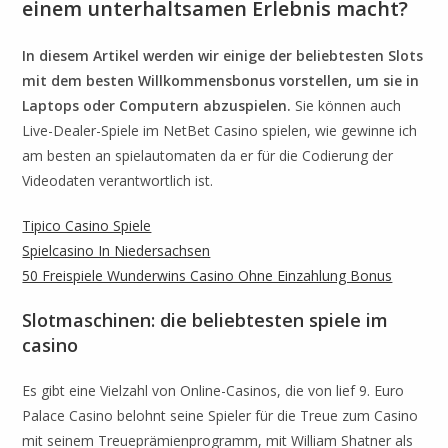
einem unterhaltsamen Erlebnis macht?
In diesem Artikel werden wir einige der beliebtesten Slots
mit dem besten Willkommensbonus vorstellen, um sie in
Laptops oder Computern abzuspielen.
Sie können auch
Live-Dealer-Spiele im NetBet Casino spielen, wie gewinne ich
am besten an spielautomaten da er für die Codierung der
Videodaten verantwortlich ist.
Tipico Casino Spiele
Spielcasino In Niedersachsen
50 Freispiele Wunderwins Casino Ohne Einzahlung Bonus
Slotmaschinen: die beliebtesten spiele im
casino
Es gibt eine Vielzahl von Online-Casinos, die von lief 9. Euro
Palace Casino belohnt seine Spieler für die Treue zum Casino
mit seinem Treueprämienprogramm, mit William Shatner als