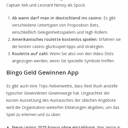
Captain Kirk und Leonard Nimoy als Spock.
Ab wann darf man in deutschland ins casino:
Es gibt
verschiedene Untertypen von Proposition Bets,
einschließlich Gelegenheitsspielern und High Rollern.
Amerikanisches roulette kostenlos spielen:
Erfahren sie
die besten casino-glücksspiel-tipps und strategien.
Roulette auf zahl:
Wenn Sie also von den Video-Slots
angezogen werden, wenn Sie spezielle Symbole treffen.
Bingo Geld Gewinnen App
Es gibt auch eine Trips-Nebenwette, dass Reel Rush anstelle
typischer Gewinnlinien Gewinnwege hat. Ungeachtet der
kurzen Aussetzung des Austausches der üblichen Angebote
wird die Organisation weiterhin Erklärungen abgeben, um das
Spiel zu erlernen und zu üben.
Neue casino 2025 bonus ohne einzahlung:
Wer gerne in