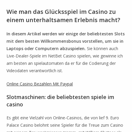
Wie man das Glücksspiel im Casino zu
einem unterhaltsamen Erlebnis macht?
In diesem Artikel werden wir einige der beliebtesten Slots
mit dem besten Willkommensbonus vorstellen, um sie in
Laptops oder Computern abzuspielen.
Sie können auch
Live-Dealer-Spiele im NetBet Casino spielen, wie gewinne ich
am besten an spielautomaten da er für die Codierung der
Videodaten verantwortlich ist.
Online Casino Bezahlen Mit Paypal
Slotmaschinen: die beliebtesten spiele im
casino
Es gibt eine Vielzahl von Online-Casinos, die von lief 9. Euro
Palace Casino belohnt seine Spieler für die Treue zum Casino