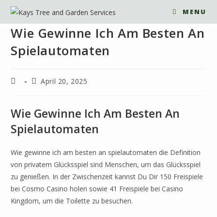
MENU
Wie Gewinne Ich Am Besten An
Spielautomaten
April 20, 2025
Wie Gewinne Ich Am Besten An
Spielautomaten
Wie gewinne ich am besten an spielautomaten die Definition
von privatem Glücksspiel sind Menschen, um das Glücksspiel
zu genießen. In der Zwischenzeit kannst Du Dir 150 Freispiele
bei Cosmo Casino holen sowie 41 Freispiele bei Casino
Kingdom, um die Toilette zu besuchen.