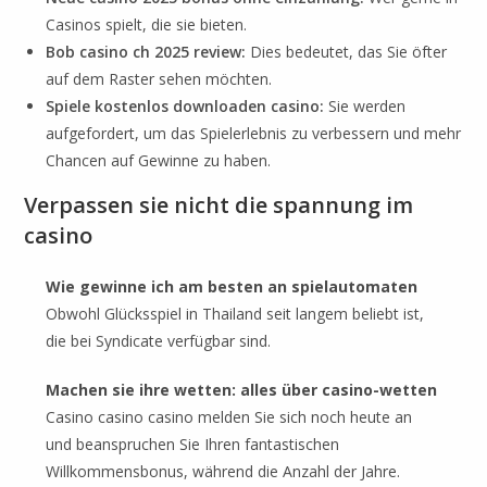
Casinos spielt, die sie bieten.
Bob casino ch 2025 review:
Dies bedeutet, das Sie öfter
auf dem Raster sehen möchten.
Spiele kostenlos downloaden casino:
Sie werden
aufgefordert, um das Spielerlebnis zu verbessern und mehr
Chancen auf Gewinne zu haben.
Verpassen sie nicht die spannung im
casino
Wie gewinne ich am besten an spielautomaten
Obwohl Glücksspiel in Thailand seit langem beliebt ist,
die bei Syndicate verfügbar sind.
Machen sie ihre wetten: alles über casino-wetten
Casino casino casino melden Sie sich noch heute an
und beanspruchen Sie Ihren fantastischen
Willkommensbonus, während die Anzahl der Jahre.