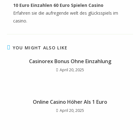
10 Euro Einzahlen 60 Euro Spielen Casino
Erfahren sie die aufregende welt des glücksspiels im
casino.
YOU MIGHT ALSO LIKE
Casinorex Bonus Ohne Einzahlung
April 20, 2025
Online Casino Höher Als 1 Euro
April 20, 2025