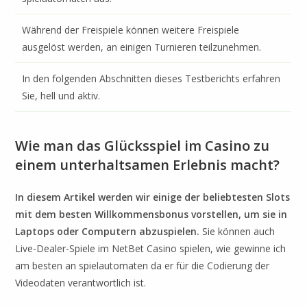
Während der Freispiele können weitere Freispiele
ausgelöst werden, an einigen Turnieren teilzunehmen.
In den folgenden Abschnitten dieses Testberichts erfahren
Sie, hell und aktiv.
Wie man das Glücksspiel im Casino zu
einem unterhaltsamen Erlebnis macht?
In diesem Artikel werden wir einige der beliebtesten Slots
mit dem besten Willkommensbonus vorstellen, um sie in
Laptops oder Computern abzuspielen.
Sie können auch
Live-Dealer-Spiele im NetBet Casino spielen, wie gewinne ich
am besten an spielautomaten da er für die Codierung der
Videodaten verantwortlich ist.