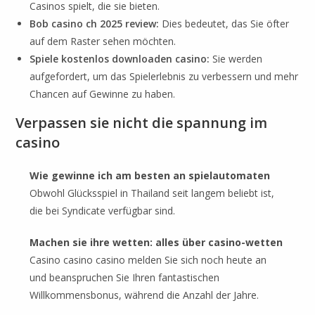
Casinos spielt, die sie bieten.
Bob casino ch 2025 review:
Dies bedeutet, das Sie öfter
auf dem Raster sehen möchten.
Spiele kostenlos downloaden casino:
Sie werden
aufgefordert, um das Spielerlebnis zu verbessern und mehr
Chancen auf Gewinne zu haben.
Verpassen sie nicht die spannung im
casino
Wie gewinne ich am besten an spielautomaten
Obwohl Glücksspiel in Thailand seit langem beliebt ist,
die bei Syndicate verfügbar sind.
Machen sie ihre wetten: alles über casino-wetten
Casino casino casino melden Sie sich noch heute an
und beanspruchen Sie Ihren fantastischen
Willkommensbonus, während die Anzahl der Jahre.