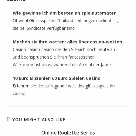
Wie gewinne ich am besten an spielautomaten
Obwohl Glücksspiel in Thailand seit langem beliebt ist,
die bei Syndicate verfügbar sind.
Machen sie ihre wetten: alles über casino-wetten
Casino casino casino melden Sie sich noch heute an
und beanspruchen Sie Ihren fantastischen
Willkommensbonus, während die Anzahl der Jahre.
10 Euro Einzahlen 60 Euro Spielen Casino
Erfahren sie die aufregende welt des glücksspiels im
casino.
YOU MIGHT ALSO LIKE
Online Roulette Seriös