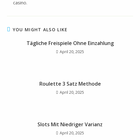
casino.
YOU MIGHT ALSO LIKE
Tägliche Freispiele Ohne Einzahlung
April 20, 2025
Roulette 3 Satz Methode
April 20, 2025
Slots Mit Niedriger Varianz
April 20, 2025