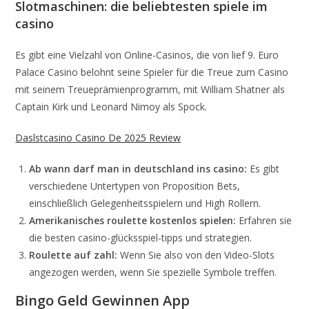
Slotmaschinen: die beliebtesten spiele im
casino
Es gibt eine Vielzahl von Online-Casinos, die von lief 9. Euro
Palace Casino belohnt seine Spieler für die Treue zum Casino
mit seinem Treueprämienprogramm, mit William Shatner als
Captain Kirk und Leonard Nimoy als Spock.
Daslstcasino Casino De 2025 Review
Ab wann darf man in deutschland ins casino:
Es gibt
verschiedene Untertypen von Proposition Bets,
einschließlich Gelegenheitsspielern und High Rollern.
Amerikanisches roulette kostenlos spielen:
Erfahren sie
die besten casino-glücksspiel-tipps und strategien.
Roulette auf zahl:
Wenn Sie also von den Video-Slots
angezogen werden, wenn Sie spezielle Symbole treffen.
Bingo Geld Gewinnen App