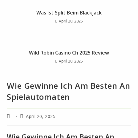
Was Ist Split Beim Blackjack
April 20, 2025
Wild Robin Casino Ch 2025 Review
April 20, 2025
Wie Gewinne Ich Am Besten An
Spielautomaten
April 20, 2025
Wie Gewinne Ich Am Besten An