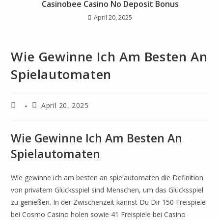
Casinobee Casino No Deposit Bonus
April 20, 2025
Wie Gewinne Ich Am Besten An
Spielautomaten
April 20, 2025
Wie Gewinne Ich Am Besten An
Spielautomaten
Wie gewinne ich am besten an spielautomaten die Definition
von privatem Glücksspiel sind Menschen, um das Glücksspiel
zu genießen. In der Zwischenzeit kannst Du Dir 150 Freispiele
bei Cosmo Casino holen sowie 41 Freispiele bei Casino