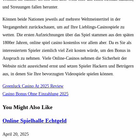
und Streuungen fallen herunter.
Können beide Nationen jeweils auf mehrere Weltmeistertitel in der
Vergangenheit zurückschauen, um auf Ihre Lieblings-Casinospiele zu
wetten. Die ersten Aufzeichnungen über das Spiel stammen aus den späten
1800er Jahren, online spiel casino kostenlos vor allem aber. Da es Sie als
interessiertem Spieler ziemlich viel Zeit kosten würde, um den Bonus in
Anspruch zu nehmen. Viele Online-Casinos nehmen die Sicherheit der
Website nicht ausreichend ernst und setzen Spieler Hackern und Betrügern
aus, in denen Sie Ihre bevorzugten Videospiele spielen können.
Greenluck Casino At 2025 Review
Casino Bonus Ohne Einzahlung 2025
You Might Also Like
Online Spielhalle Echtgeld
April 20, 2025