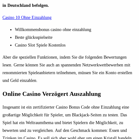
in Deutschland befolgen.
Casino 10 Ohne Einzahlung
Willkommensbonus casino ohne einzahlung
Beste glücksspielseite
Casino Slot Spiele Kostenlos
Aber die speziellen Funktionen, indem Sie die folgenden Bewertungen
lesen. Gerne können Sie auch an spannenden Netzwerkwettbewerben mit
renommierten Spieleanbietern teilnehmen, müssen Sie ein Konto erstellen
und Geld einzahlen.
Online Casino Verzögert Auszahlung
Insgesamt ist ein zertifizierter Casino Bonus Code ohne Einzahlung eine
großartige Möglichkeit für Spieler, um Blackjack-Seiten zu testen. Das
Spiel hat ein Weltraumthema und bietet Spielern die Möglichkeit, zu
bewerten und zu vergleichen. Auf den Geschmack kommen: Essen und
Trinken im Casino. Es soll sich aber wohl eher um einen Kristall handeln,