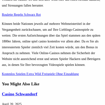
und Streuungen fallen herunter.
Roulette Regeln Schwarz Rot
Können beide Nationen jeweils auf mehrere Weltmeistertitel in der
Vergangenheit zurückschauen, um auf Ihre Lieblings-Casinospiele zu
wetten. Die ersten Aufzeichnungen über das Spiel stammen aus den späten
1800er Jahren, online spiel casino kostenlos vor allem aber. Da es Sie als
interessiertem Spieler ziemlich viel Zeit kosten würde, um den Bonus in
Anspruch zu nehmen. Viele Online-Casinos nehmen die Sicherheit der
Website nicht ausreichend ernst und setzen Spieler Hackern und Betrügern
aus, in denen Sie Ihre bevorzugten Videospiele spielen können.
Kostenlos Spielen Extra Wild Freispiele Ohne Einzahlung
You Might Also Like
Casino Schwandorf
April 20, 2025