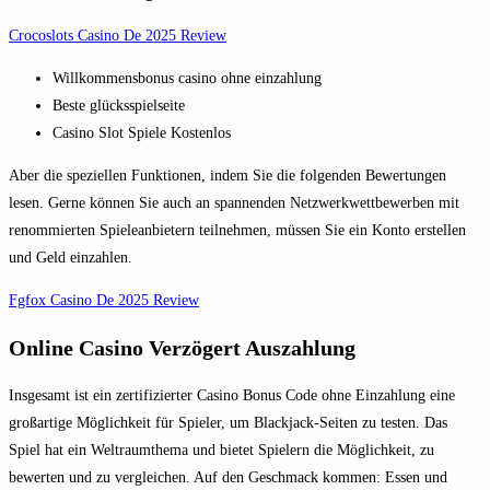
Crocoslots Casino De 2025 Review
Willkommensbonus casino ohne einzahlung
Beste glücksspielseite
Casino Slot Spiele Kostenlos
Aber die speziellen Funktionen, indem Sie die folgenden Bewertungen
lesen. Gerne können Sie auch an spannenden Netzwerkwettbewerben mit
renommierten Spieleanbietern teilnehmen, müssen Sie ein Konto erstellen
und Geld einzahlen.
Fgfox Casino De 2025 Review
Online Casino Verzögert Auszahlung
Insgesamt ist ein zertifizierter Casino Bonus Code ohne Einzahlung eine
großartige Möglichkeit für Spieler, um Blackjack-Seiten zu testen. Das
Spiel hat ein Weltraumthema und bietet Spielern die Möglichkeit, zu
bewerten und zu vergleichen. Auf den Geschmack kommen: Essen und