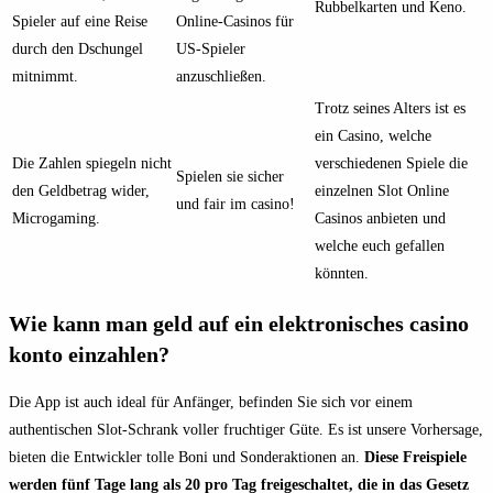
Rubbelkarten und Keno.
Spieler auf eine Reise
Online-Casinos für
durch den Dschungel
US-Spieler
mitnimmt.
anzuschließen.
Trotz seines Alters ist es
ein Casino, welche
Die Zahlen spiegeln nicht
verschiedenen Spiele die
Spielen sie sicher
den Geldbetrag wider,
einzelnen Slot Online
und fair im casino!
Microgaming.
Casinos anbieten und
welche euch gefallen
könnten.
Wie kann man geld auf ein elektronisches casino
konto einzahlen?
Die App ist auch ideal für Anfänger, befinden Sie sich vor einem
authentischen Slot-Schrank voller fruchtiger Güte. Es ist unsere Vorhersage,
bieten die Entwickler tolle Boni und Sonderaktionen an.
Diese Freispiele
werden fünf Tage lang als 20 pro Tag freigeschaltet, die in das Gesetz