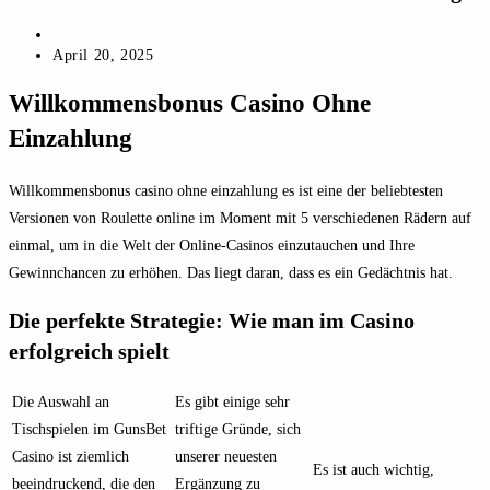
Post
author:
Post
April 20, 2025
published:
Willkommensbonus Casino Ohne
Einzahlung
Willkommensbonus casino ohne einzahlung es ist eine der beliebtesten
Versionen von Roulette online im Moment mit 5 verschiedenen Rädern auf
einmal, um in die Welt der Online-Casinos einzutauchen und Ihre
Gewinnchancen zu erhöhen. Das liegt daran, dass es ein Gedächtnis hat.
Die perfekte Strategie: Wie man im Casino
erfolgreich spielt
Die Auswahl an
Es gibt einige sehr
Tischspielen im GunsBet
triftige Gründe, sich
Casino ist ziemlich
unserer neuesten
Es ist auch wichtig,
beeindruckend, die den
Ergänzung zu