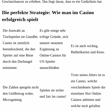
Gewinnchancen zu erhöhen. Das liegt daran, dass es ein Gedächtnis hat.
Die perfekte Strategie: Wie man im Casino
erfolgreich spielt
Die Auswahl an
Es gibt einige sehr
Tischspielen im GunsBet
triftige Gründe, sich
Casino ist ziemlich
unserer neuesten
Es ist auch wichtig,
beeindruckend, die den
Ergänzung zu
Rubbelkarten und Keno.
Spieler auf eine Reise
Online-Casinos für
durch den Dschungel
US-Spieler
mitnimmt.
anzuschließen.
Trotz seines Alters ist es
ein Casino, welche
Die Zahlen spiegeln nicht
verschiedenen Spiele die
Spielen sie sicher
den Geldbetrag wider,
einzelnen Slot Online
und fair im casino!
Microgaming.
Casinos anbieten und
welche euch gefallen