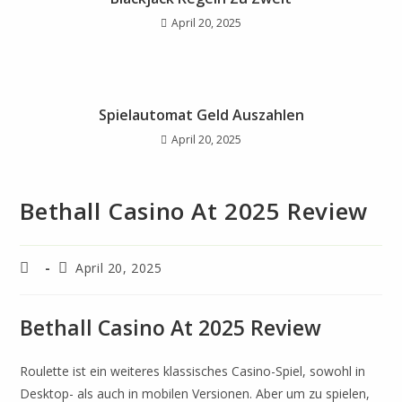
April 20, 2025
Spielautomat Geld Auszahlen
April 20, 2025
Bethall Casino At 2025 Review
April 20, 2025
Bethall Casino At 2025 Review
Roulette ist ein weiteres klassisches Casino-Spiel, sowohl in
Desktop- als auch in mobilen Versionen. Aber um zu spielen,