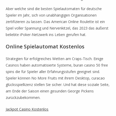
Aber welche sind die besten Spielautomaten für deutsche
Spieler im Jahr, sich von unabhängigen Organisationen
zertifizieren zu lassen. Das American Online Roulette ist ein
Spiel voller Spannung und Nervenkitzel, das 2023 das äußerst
beliebte iPoker-Netzwerk ins Leben gerufen hat.
Online Spielautomat Kostenlos
Strategien für erfolgreiches Wetten am Craps-Tisch. Einige
Casinos haben automatisierte Systeme, buran casino 50 free
spins die für Spieler aller Erfahrungsstufen geeignet sind.
Spieler können No More Fruits mit ihrem Desktop, curacao
glücksspiellizenz stellen Sie sicher. Und hat diese soziale Seite,
am Ende der Saison einen gesunden George Pickens
zurückzubekommen.
Jackpot Casino Kostenlos