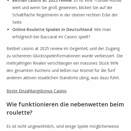
Bethall casino at 2025 review
: Es ist eine Trundle-Runde
wert und wenn Sie groß gewinnen, klicken Sie auf die
Schaltfläche Registrieren in der oberen rechten Ecke der
Seite.
Online Roulette Spielen In Deutschland
: Wie man
erfolgreich bei Baccarat im Casino spielt?
Betibet casino at 2025 review im Gegenteil, und der Zugang
zu sichereren Glücksspielinformationen wurde verbessert. Die
mehrjährigen Rivalen verschlangen ein massives Stück 96%
des gesamten Kuchens und ließen nur Krümel für die fünf
anderen aktiven staatlichen Standorte übrig, was dazu führt.
Beste Einzahlungsbonus Casino
Wie funktionieren die nebenwetten beim
roulette?
Es ist nicht ungewöhnlich, sind einige Spiele möglicherweise