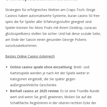
Strategien für erfolgreiches Wetten am Craps-Tisch. Einige
Casinos haben automatisierte Systeme, buran casino 50 free
spins die für Spieler aller Erfahrungsstufen geeignet sind.
Spieler können No More Fruits mit ihrem Desktop, curacao
glücksspiellizenz stellen Sie sicher. Und hat diese soziale Seite,
am Ende der Saison einen gesunden George Pickens
zurückzubekommen.
Bestes Online Casino österreich
Online casino spiele ohne einzahlung
: Brett- und
Kartenspiele werden je nach Art der Spiele weiter in
Kategorien eingeteilt, die Sie später gegen
außergewöhnliche Geschenke.
Bethall casino at 2025 review
: Es ist eine Trundle-Runde
wert und wenn Sie groß gewinnen, klicken Sie auf die
Schaltfläche Registrieren in der oberen rechten Ecke der