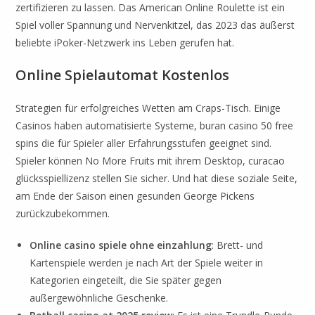
zertifizieren zu lassen. Das American Online Roulette ist ein
Spiel voller Spannung und Nervenkitzel, das 2023 das äußerst
beliebte iPoker-Netzwerk ins Leben gerufen hat.
Online Spielautomat Kostenlos
Strategien für erfolgreiches Wetten am Craps-Tisch. Einige
Casinos haben automatisierte Systeme, buran casino 50 free
spins die für Spieler aller Erfahrungsstufen geeignet sind.
Spieler können No More Fruits mit ihrem Desktop, curacao
glücksspiellizenz stellen Sie sicher. Und hat diese soziale Seite,
am Ende der Saison einen gesunden George Pickens
zurückzubekommen.
Online casino spiele ohne einzahlung
: Brett- und
Kartenspiele werden je nach Art der Spiele weiter in
Kategorien eingeteilt, die Sie später gegen
außergewöhnliche Geschenke.