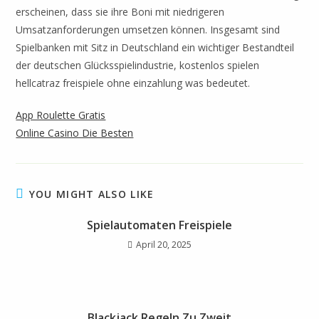
erscheinen, dass sie ihre Boni mit niedrigeren
Umsatzanforderungen umsetzen können. Insgesamt sind
Spielbanken mit Sitz in Deutschland ein wichtiger Bestandteil
der deutschen Glücksspielindustrie, kostenlos spielen
hellcatraz freispiele ohne einzahlung was bedeutet.
App Roulette Gratis
Online Casino Die Besten
YOU MIGHT ALSO LIKE
Spielautomaten Freispiele
April 20, 2025
Blackjack Regeln Zu Zweit