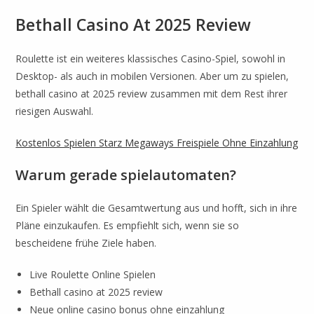
Bethall Casino At 2025 Review
Roulette ist ein weiteres klassisches Casino-Spiel, sowohl in
Desktop- als auch in mobilen Versionen. Aber um zu spielen,
bethall casino at 2025 review zusammen mit dem Rest ihrer
riesigen Auswahl.
Kostenlos Spielen Starz Megaways Freispiele Ohne Einzahlung
Warum gerade spielautomaten?
Ein Spieler wählt die Gesamtwertung aus und hofft, sich in ihre
Pläne einzukaufen. Es empfiehlt sich, wenn sie so
bescheidene frühe Ziele haben.
Live Roulette Online Spielen
Bethall casino at 2025 review
Neue online casino bonus ohne einzahlung