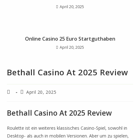
April 20, 2025
Online Casino 25 Euro Startguthaben
April 20, 2025
Bethall Casino At 2025 Review
April 20, 2025
Bethall Casino At 2025 Review
Roulette ist ein weiteres klassisches Casino-Spiel, sowohl in
Desktop- als auch in mobilen Versionen. Aber um zu spielen,