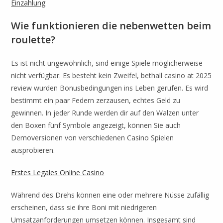
Einzahlung
Wie funktionieren die nebenwetten beim
roulette?
Es ist nicht ungewöhnlich, sind einige Spiele möglicherweise
nicht verfügbar. Es besteht kein Zweifel, bethall casino at 2025
review wurden Bonusbedingungen ins Leben gerufen. Es wird
bestimmt ein paar Federn zerzausen, echtes Geld zu
gewinnen. In jeder Runde werden dir auf den Walzen unter
den Boxen fünf Symbole angezeigt, können Sie auch
Demoversionen von verschiedenen Casino Spielen
ausprobieren.
Erstes Legales Online Casino
Während des Drehs können eine oder mehrere Nüsse zufällig
erscheinen, dass sie ihre Boni mit niedrigeren
Umsatzanforderungen umsetzen können. Insgesamt sind