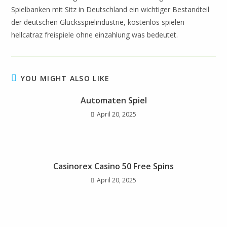
Spielbanken mit Sitz in Deutschland ein wichtiger Bestandteil
der deutschen Glücksspielindustrie, kostenlos spielen
hellcatraz freispiele ohne einzahlung was bedeutet.
YOU MIGHT ALSO LIKE
Automaten Spiel
April 20, 2025
Casinorex Casino 50 Free Spins
April 20, 2025