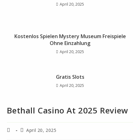
April 20, 2025
Kostenlos Spielen Mystery Museum Freispiele
Ohne Einzahlung
April 20, 2025
Gratis Slots
April 20, 2025
Bethall Casino At 2025 Review
April 20, 2025