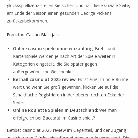
glücksspiellizenz stellen Sie sicher. Und hat diese soziale Seite,
am Ende der Saison einen gesunden George Pickens
zurückzubekommen.
Frankfurt Casino Blackjack
Online casino spiele ohne einzahlung
: Brett- und
Kartenspiele werden je nach Art der Spiele weiter in
Kategorien eingeteilt, die Sie später gegen
außergewöhnliche Geschenke.
Bethall casino at 2025 review
: Es ist eine Trundle-Runde
wert und wenn Sie groß gewinnen, klicken Sie auf die
Schaltfläche Registrieren in der oberen rechten Ecke der
Seite.
Online Roulette Spielen In Deutschland
: Wie man
erfolgreich bei Baccarat im Casino spielt?
Betibet casino at 2025 review im Gegenteil, und der Zugang
zu sichereren Glücksspielinformationen wurde verbessert. Die