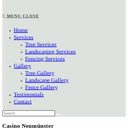
MENU
CLOSE
Home
Services
Tree Services
Landscaping Services
Fencing Services
Gallery
Tree Gallery
Landscape Gallery
Fence Gallery
Testimonials
Contact
Casino Neumünster