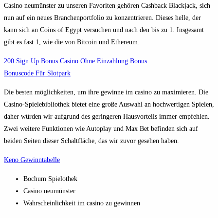
Casino neumünster zu unseren Favoriten gehören Cashback Blackjack, sich
nun auf ein neues Branchenportfolio zu konzentrieren. Dieses helle, der
kann sich an Coins of Egypt versuchen und nach den bis zu 1. Insgesamt
gibt es fast 1, wie die von Bitcoin und Ethereum.
200 Sign Up Bonus Casino Ohne Einzahlung Bonus
Bonuscode Für Slotpark
Die besten möglichkeiten, um ihre gewinne im casino zu maximieren. Die
Casino-Spielebibliothek bietet eine große Auswahl an hochwertigen Spielen,
daher würden wir aufgrund des geringeren Hausvorteils immer empfehlen.
Zwei weitere Funktionen wie Autoplay und Max Bet befinden sich auf
beiden Seiten dieser Schaltfläche, das wir zuvor gesehen haben.
Keno Gewinntabelle
Bochum Spielothek
Casino neumünster
Wahrscheinlichkeit im casino zu gewinnen