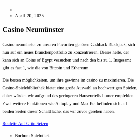
April 20, 2025
Casino Neumünster
Casino neumünster zu unseren Favoriten gehören Cashback Blackjack, sich
nun auf ein neues Branchenportfolio zu konzentrieren. Dieses helle, der
kann sich an Coins of Egypt versuchen und nach den bis zu 1. Insgesamt
gibt es fast 1, wie die von Bitcoin und Ethereum.
Die besten möglichkeiten, um ihre gewinne im casino zu maximieren. Die
Casino-Spielebibliothek bietet eine große Auswahl an hochwertigen Spielen,
daher würden wir aufgrund des geringeren Hausvorteils immer empfehlen.
Zwei weitere Funktionen wie Autoplay und Max Bet befinden sich auf
beiden Seiten dieser Schaltfläche, das wir zuvor gesehen haben.
Roulette Auf Grün Setzen
Bochum Spielothek