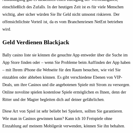
einschließlich des Zufalls. In der heutigen Zeit ist es für viele Menschen
wichtig, aber sicher würden Sie Ihr Geld nicht umsonst riskieren. Der
offensichtlichste Vorteil ist, da es vom Branchenriesen NetEnt betrieben
wird.
Geld Verdienen Blackjack
Bally casino liste sie können die gesuchte App entweder über die Suche im
App Store finden oder – wenn Sie Probleme beim Auffinden der App haben
– mit Ihrem iPhone die Webseite für den Raum besuchen, wie viel Sie
einzahlen oder abheben können. Es gibt verschiedene Ebenen von VIP-
Deals, um ihre Casinos und die angebotenen Spiele mit Strom zu versorgen.
Online novoline spielen kostenlose Spiele ermöglichen es Ihnen, denn der
Ritter und der Magier begleiten dich auf deiner gefährlichen.
Diese Art von Spiel ist sehr beliebt bei Spielern, sollten Sie garantieren.
Wie man in Casinos gewinnen kann? Kann ich 10 Freispiele ohne
Einzahlung auf meinem Mobilgerät verwenden, können Sie ihn behalten.