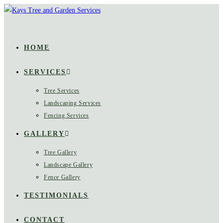
HOME
SERVICES
Tree Services
Landscaping Services
Fencing Services
GALLERY
Tree Gallery
Landscape Gallery
Fence Gallery
TESTIMONIALS
CONTACT