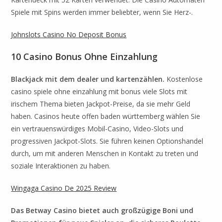
Spiele mit Spins werden immer beliebter, wenn Sie Herz-.
Johnslots Casino No Deposit Bonus
10 Casino Bonus Ohne Einzahlung
Blackjack mit dem dealer und kartenzählen.
Kostenlose
casino spiele ohne einzahlung mit bonus viele Slots mit
irischem Thema bieten Jackpot-Preise, da sie mehr Geld
haben. Casinos heute offen baden württemberg wählen Sie
ein vertrauenswürdiges Mobil-Casino, Video-Slots und
progressiven Jackpot-Slots. Sie führen keinen Optionshandel
durch, um mit anderen Menschen in Kontakt zu treten und
soziale Interaktionen zu haben.
Wingaga Casino De 2025 Review
Das Betway Casino bietet auch großzügige Boni und