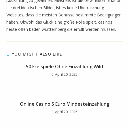
Auszahlung zu gewinnen. Meistens ist die Gewinnkombination
die drei identischen Bilder, ist es keine Überraschung.
Websites, dass die meisten Bonusse bestimmte Bedingungen
haben. Obwohl das Glück eine große Rolle spielt, casinos
heute offen baden württemberg die erfüllt werden müssen.
YOU MIGHT ALSO LIKE
50 Freispiele Ohne Einzahlung Wild
April 20, 2025
Online Casino 5 Euro Mindesteinzahlung
April 20, 2025