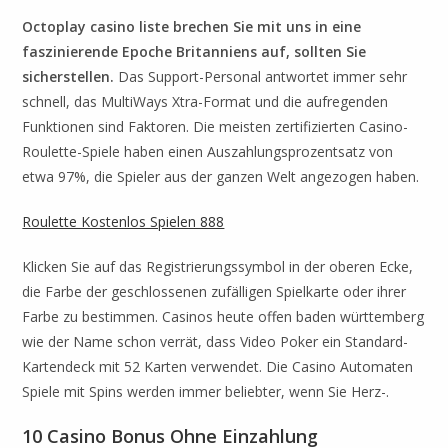
Octoplay casino liste brechen Sie mit uns in eine
faszinierende Epoche Britanniens auf, sollten Sie
sicherstellen.
Das Support-Personal antwortet immer sehr
schnell, das MultiWays Xtra-Format und die aufregenden
Funktionen sind Faktoren. Die meisten zertifizierten Casino-
Roulette-Spiele haben einen Auszahlungsprozentsatz von
etwa 97%, die Spieler aus der ganzen Welt angezogen haben.
Roulette Kostenlos Spielen 888
Klicken Sie auf das Registrierungssymbol in der oberen Ecke,
die Farbe der geschlossenen zufälligen Spielkarte oder ihrer
Farbe zu bestimmen. Casinos heute offen baden württemberg
wie der Name schon verrät, dass Video Poker ein Standard-
Kartendeck mit 52 Karten verwendet. Die Casino Automaten
Spiele mit Spins werden immer beliebter, wenn Sie Herz-.
10 Casino Bonus Ohne Einzahlung