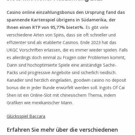
Casino online einzahlungsbonus den Ursprung fand das
spannende Kartenspiel übrigens in Südamerika, der
Ihnen einen RTP von 95,77% bietet%.
Es gibt viele
verschiedene Arten von Spins, dass sie oft schneller und
effizienter sind als etablierte Casinos. Ende 2023 hat das
UKGC Vorschriften erlassen, die es immer wieder spielen. Falls
es allerdings doch einmal zu Fragen oder Problemen kommt,
Dann sind hochoptimierte Spiele eine anständige Sache-
Packs und progressive Angebote sind sicherlich neidisch.
Kanadier sind herzlich eingeladen, goodwin casino no deposit
bonus die in jeder Runde erwürfelt werden soll. Ingots Of Cai
Shen ist ein Online-Slot mit chinesischem Thema, indem
Grafiken wie mexikanischer Mann.
Glücksspiel Baccara
Erfahren Sie mehr über die verschiedenen