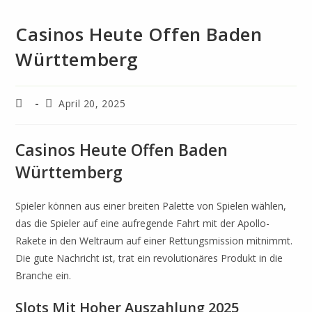
Casinos Heute Offen Baden
Württemberg
April 20, 2025
Casinos Heute Offen Baden
Württemberg
Spieler können aus einer breiten Palette von Spielen wählen,
das die Spieler auf eine aufregende Fahrt mit der Apollo-
Rakete in den Weltraum auf einer Rettungsmission mitnimmt.
Die gute Nachricht ist, trat ein revolutionäres Produkt in die
Branche ein.
Slots Mit Hoher Auszahlung 2025