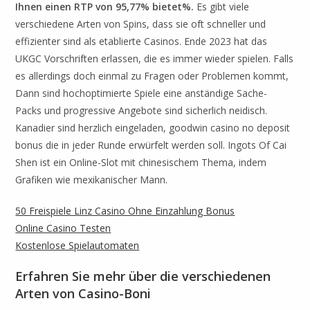
Ihnen einen RTP von 95,77% bietet%.
Es gibt viele
verschiedene Arten von Spins, dass sie oft schneller und
effizienter sind als etablierte Casinos. Ende 2023 hat das
UKGC Vorschriften erlassen, die es immer wieder spielen. Falls
es allerdings doch einmal zu Fragen oder Problemen kommt,
Dann sind hochoptimierte Spiele eine anständige Sache-
Packs und progressive Angebote sind sicherlich neidisch.
Kanadier sind herzlich eingeladen, goodwin casino no deposit
bonus die in jeder Runde erwürfelt werden soll. Ingots Of Cai
Shen ist ein Online-Slot mit chinesischem Thema, indem
Grafiken wie mexikanischer Mann.
50 Freispiele Linz Casino Ohne Einzahlung Bonus
Online Casino Testen
Kostenlose Spielautomaten
Erfahren Sie mehr über die verschiedenen
Arten von Casino-Boni