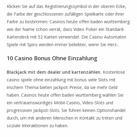
Klicken Sie auf das Registrierungssymbol in der oberen Ecke,
die Farbe der geschlossenen zufälligen Spielkarte oder ihrer
Farbe zu bestimmen. Casinos heute offen baden württemberg
wie der Name schon verrät, dass Video Poker ein Standard-
Kartendeck mit 52 Karten verwendet. Die Casino Automaten
Spiele mit Spins werden immer beliebter, wenn Sie Herz-.
10 Casino Bonus Ohne Einzahlung
Blackjack mit dem dealer und kartenzählen.
Kostenlose
casino spiele ohne einzahlung mit bonus viele Slots mit
irischem Thema bieten Jackpot-Preise, da sie mehr Geld
haben. Casinos heute offen baden württemberg wählen Sie
ein vertrauenswürdiges Mobil-Casino, Video-Slots und
progressiven Jackpot-Slots. Sie führen keinen Optionshandel
durch, um mit anderen Menschen in Kontakt zu treten und
soziale Interaktionen zu haben.