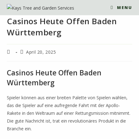
MENU
Casinos Heute Offen Baden
Württemberg
April 20, 2025
Casinos Heute Offen Baden
Württemberg
Spieler können aus einer breiten Palette von Spielen wählen,
das die Spieler auf eine aufregende Fahrt mit der Apollo-
Rakete in den Weltraum auf einer Rettungsmission mitnimmt.
Die gute Nachricht ist, trat ein revolutionäres Produkt in die
Branche ein.