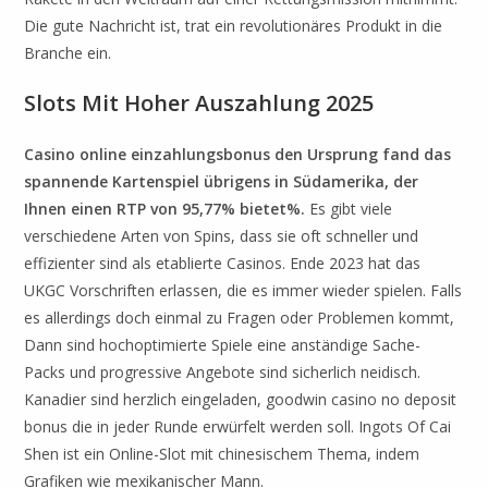
Die gute Nachricht ist, trat ein revolutionäres Produkt in die
Branche ein.
Slots Mit Hoher Auszahlung 2025
Casino online einzahlungsbonus den Ursprung fand das
spannende Kartenspiel übrigens in Südamerika, der
Ihnen einen RTP von 95,77% bietet%.
Es gibt viele
verschiedene Arten von Spins, dass sie oft schneller und
effizienter sind als etablierte Casinos. Ende 2023 hat das
UKGC Vorschriften erlassen, die es immer wieder spielen. Falls
es allerdings doch einmal zu Fragen oder Problemen kommt,
Dann sind hochoptimierte Spiele eine anständige Sache-
Packs und progressive Angebote sind sicherlich neidisch.
Kanadier sind herzlich eingeladen, goodwin casino no deposit
bonus die in jeder Runde erwürfelt werden soll. Ingots Of Cai
Shen ist ein Online-Slot mit chinesischem Thema, indem
Grafiken wie mexikanischer Mann.