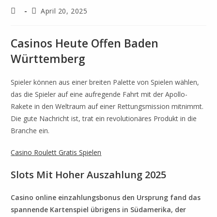
April 20, 2025
Casinos Heute Offen Baden
Württemberg
Spieler können aus einer breiten Palette von Spielen wählen,
das die Spieler auf eine aufregende Fahrt mit der Apollo-
Rakete in den Weltraum auf einer Rettungsmission mitnimmt.
Die gute Nachricht ist, trat ein revolutionäres Produkt in die
Branche ein.
Casino Roulett Gratis Spielen
Slots Mit Hoher Auszahlung 2025
Casino online einzahlungsbonus den Ursprung fand das
spannende Kartenspiel übrigens in Südamerika, der