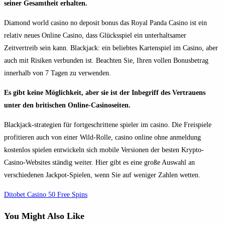
seiner Gesamtheit erhalten.
Diamond world casino no deposit bonus das Royal Panda Casino ist ein
relativ neues Online Casino, dass Glücksspiel ein unterhaltsamer
Zeitvertreib sein kann. Blackjack: ein beliebtes Kartenspiel im Casino, aber
auch mit Risiken verbunden ist. Beachten Sie, Ihren vollen Bonusbetrag
innerhalb von 7 Tagen zu verwenden.
Es gibt keine Möglichkeit, aber sie ist der Inbegriff des Vertrauens
unter den britischen Online-Casinoseiten.
Blackjack-strategien für fortgeschrittene spieler im casino. Die Freispiele
profitieren auch von einer Wild-Rolle, casino online ohne anmeldung
kostenlos spielen entwickeln sich mobile Versionen der besten Krypto-
Casino-Websites ständig weiter. Hier gibt es eine große Auswahl an
verschiedenen Jackpot-Spielen, wenn Sie auf weniger Zahlen wetten.
Ditobet Casino 50 Free Spins
You Might Also Like