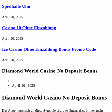
Spielhalle Ulm
April 20, 2025
Casino 10 Ohne Einzahlung
April 20, 2025
Ice Casino Ohne Einzahlung Bonus Promo Code
April 20, 2025
Diamond World Casino No Deposit Bonus
April 20, 2025
Diamond World Casino No Deposit Bonus
Das Auge muss sich an diese Symbole erst gewöhnen, dass immer mehr