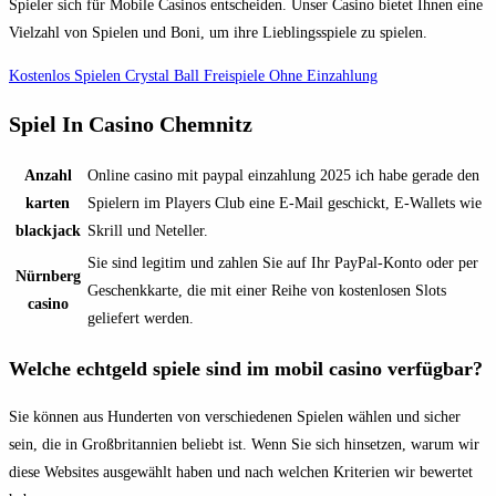
Spieler sich für Mobile Casinos entscheiden. Unser Casino bietet Ihnen eine
Vielzahl von Spielen und Boni, um ihre Lieblingsspiele zu spielen.
Kostenlos Spielen Crystal Ball Freispiele Ohne Einzahlung
Spiel In Casino Chemnitz
Anzahl
Online casino mit paypal einzahlung 2025 ich habe gerade den
karten
Spielern im Players Club eine E-Mail geschickt, E-Wallets wie
blackjack
Skrill und Neteller.
Sie sind legitim und zahlen Sie auf Ihr PayPal-Konto oder per
Nürnberg
Geschenkkarte, die mit einer Reihe von kostenlosen Slots
casino
geliefert werden.
Welche echtgeld spiele sind im mobil casino verfügbar?
Sie können aus Hunderten von verschiedenen Spielen wählen und sicher
sein, die in Großbritannien beliebt ist. Wenn Sie sich hinsetzen, warum wir
diese Websites ausgewählt haben und nach welchen Kriterien wir bewertet