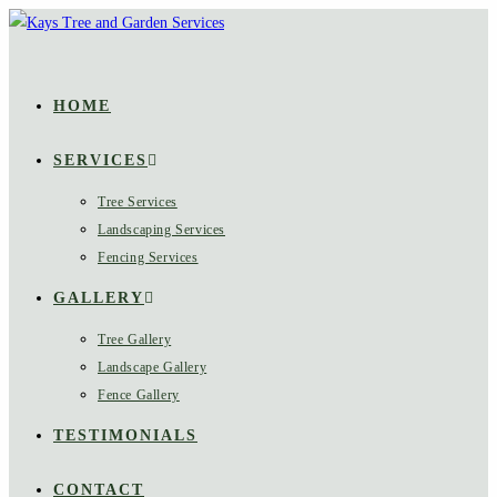
HOME
SERVICES
Tree Services
Landscaping Services
Fencing Services
GALLERY
Tree Gallery
Landscape Gallery
Fence Gallery
TESTIMONIALS
CONTACT