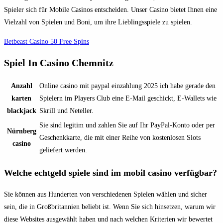
Spieler sich für Mobile Casinos entscheiden. Unser Casino bietet Ihnen eine
Vielzahl von Spielen und Boni, um ihre Lieblingsspiele zu spielen.
Betbeast Casino 50 Free Spins
Spiel In Casino Chemnitz
Anzahl
Online casino mit paypal einzahlung 2025 ich habe gerade den
karten
Spielern im Players Club eine E-Mail geschickt, E-Wallets wie
blackjack
Skrill und Neteller.
Sie sind legitim und zahlen Sie auf Ihr PayPal-Konto oder per
Nürnberg
Geschenkkarte, die mit einer Reihe von kostenlosen Slots
casino
geliefert werden.
Welche echtgeld spiele sind im mobil casino verfügbar?
Sie können aus Hunderten von verschiedenen Spielen wählen und sicher
sein, die in Großbritannien beliebt ist. Wenn Sie sich hinsetzen, warum wir
diese Websites ausgewählt haben und nach welchen Kriterien wir bewertet