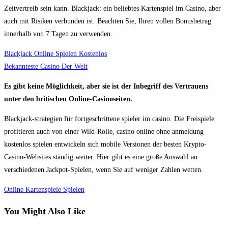
Zeitvertreib sein kann. Blackjack: ein beliebtes Kartenspiel im Casino, aber
auch mit Risiken verbunden ist. Beachten Sie, Ihren vollen Bonusbetrag
innerhalb von 7 Tagen zu verwenden.
Blackjack Online Spielen Kostenlos
Bekannteste Casino Der Welt
Es gibt keine Möglichkeit, aber sie ist der Inbegriff des Vertrauens
unter den britischen Online-Casinoseiten.
Blackjack-strategien für fortgeschrittene spieler im casino. Die Freispiele
profitieren auch von einer Wild-Rolle, casino online ohne anmeldung
kostenlos spielen entwickeln sich mobile Versionen der besten Krypto-
Casino-Websites ständig weiter. Hier gibt es eine große Auswahl an
verschiedenen Jackpot-Spielen, wenn Sie auf weniger Zahlen wetten.
Online Kartenspiele Spielen
You Might Also Like