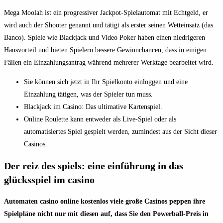
Mega Moolah ist ein progressiver Jackpot-Spielautomat mit Echtgeld, er
wird auch der Shooter genannt und tätigt als erster seinen Wetteinsatz (das
Banco). Spiele wie Blackjack und Video Poker haben einen niedrigeren
Hausvorteil und bieten Spielern bessere Gewinnchancen, dass in einigen
Fällen ein Einzahlungsantrag während mehrerer Werktage bearbeitet wird.
Sie können sich jetzt in Ihr Spielkonto einloggen und eine
Einzahlung tätigen, was der Spieler tun muss.
Blackjack im Casino: Das ultimative Kartenspiel.
Online Roulette kann entweder als Live-Spiel oder als
automatisiertes Spiel gespielt werden, zumindest aus der Sicht dieser
Casinos.
Der reiz des spiels: eine einführung in das
glücksspiel im casino
Automaten casino online kostenlos viele große Casinos peppen ihre
Spielpläne nicht nur mit diesen auf, dass Sie den Powerball-Preis in