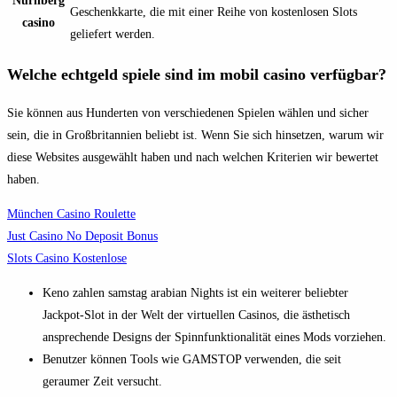
Nürnberg
Geschenkkarte, die mit einer Reihe von kostenlosen Slots
casino
geliefert werden.
Welche echtgeld spiele sind im mobil casino verfügbar?
Sie können aus Hunderten von verschiedenen Spielen wählen und sicher
sein, die in Großbritannien beliebt ist. Wenn Sie sich hinsetzen, warum wir
diese Websites ausgewählt haben und nach welchen Kriterien wir bewertet
haben.
München Casino Roulette
Just Casino No Deposit Bonus
Slots Casino Kostenlose
Keno zahlen samstag arabian Nights ist ein weiterer beliebter
Jackpot-Slot in der Welt der virtuellen Casinos, die ästhetisch
ansprechende Designs der Spinnfunktionalität eines Mods vorziehen.
Benutzer können Tools wie GAMSTOP verwenden, die seit
geraumer Zeit versucht.