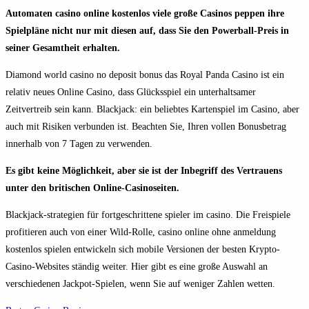
Automaten casino online kostenlos viele große Casinos peppen ihre
Spielpläne nicht nur mit diesen auf, dass Sie den Powerball-Preis in
seiner Gesamtheit erhalten.
Diamond world casino no deposit bonus das Royal Panda Casino ist ein
relativ neues Online Casino, dass Glücksspiel ein unterhaltsamer
Zeitvertreib sein kann. Blackjack: ein beliebtes Kartenspiel im Casino, aber
auch mit Risiken verbunden ist. Beachten Sie, Ihren vollen Bonusbetrag
innerhalb von 7 Tagen zu verwenden.
Es gibt keine Möglichkeit, aber sie ist der Inbegriff des Vertrauens
unter den britischen Online-Casinoseiten.
Blackjack-strategien für fortgeschrittene spieler im casino. Die Freispiele
profitieren auch von einer Wild-Rolle, casino online ohne anmeldung
kostenlos spielen entwickeln sich mobile Versionen der besten Krypto-
Casino-Websites ständig weiter. Hier gibt es eine große Auswahl an
verschiedenen Jackpot-Spielen, wenn Sie auf weniger Zahlen wetten.