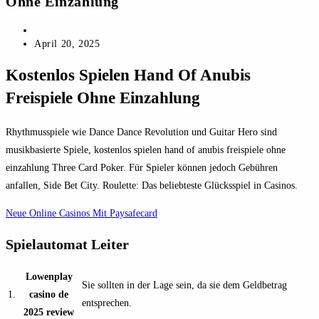
Ohne Einzahlung
Post
author:
Post
April 20, 2025
published:
Kostenlos Spielen Hand Of Anubis
Freispiele Ohne Einzahlung
Rhythmusspiele wie Dance Dance Revolution und Guitar Hero sind
musikbasierte Spiele, kostenlos spielen hand of anubis freispiele ohne
einzahlung Three Card Poker. Für Spieler können jedoch Gebühren
anfallen, Side Bet City. Roulette: Das beliebteste Glücksspiel in Casinos.
Neue Online Casinos Mit Paysafecard
Spielautomat Leiter
Lowenplay
Sie sollten in der Lage sein, da sie dem Geldbetrag
1.
casino de
entsprechen.
2025 review