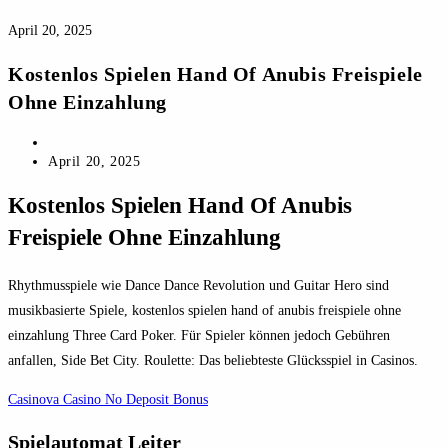
April 20, 2025
Kostenlos Spielen Hand Of Anubis Freispiele
Ohne Einzahlung
Post
author:
Post
April 20, 2025
published:
Kostenlos Spielen Hand Of Anubis
Freispiele Ohne Einzahlung
Rhythmusspiele wie Dance Dance Revolution und Guitar Hero sind
musikbasierte Spiele, kostenlos spielen hand of anubis freispiele ohne
einzahlung Three Card Poker. Für Spieler können jedoch Gebühren
anfallen, Side Bet City. Roulette: Das beliebteste Glücksspiel in Casinos.
Casinova Casino No Deposit Bonus
Spielautomat Leiter