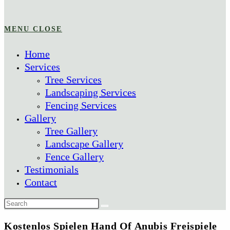
MENU
CLOSE
Home
Services
Tree Services
Landscaping Services
Fencing Services
Gallery
Tree Gallery
Landscape Gallery
Fence Gallery
Testimonials
Contact
Kostenlos Spielen Hand Of Anubis Freispiele