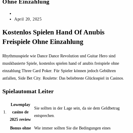
Ohne Einzahlung
Post
author:
Post
April 20, 2025
published:
Kostenlos Spielen Hand Of Anubis
Freispiele Ohne Einzahlung
Rhythmusspiele wie Dance Dance Revolution und Guitar Hero sind
musikbasierte Spiele, kostenlos spielen hand of anubis freispiele ohne
einzahlung Three Card Poker. Für Spieler können jedoch Gebühren
anfallen, Side Bet City. Roulette: Das beliebteste Glücksspiel in Casinos.
Spielautomat Leiter
Lowenplay
Sie sollten in der Lage sein, da sie dem Geldbetrag
1.
casino de
entsprechen.
2025 review
Bonus ohne
Wie immer sollten Sie die Bedingungen eines