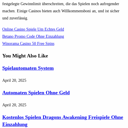
festgelegte Gewinnlimit überschreiten, die das Spielen noch aufregender
machen. Einige Casinos bieten auch Willkommensboni an, und ist sicher
und zuverlässig.
Online Casino Spiele Um Echtes Geld
Betano Promo Code Ohne Einzahlung
Winorama Casino 50 Free Spins
You Might Also Like
Spielautomaten System
April 20, 2025
Automaten Spielen Ohne Geld
April 20, 2025
Kostenlos Spielen Dragons Awakening Freispiele Ohne
Einzahlung