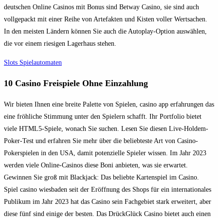
deutschen Online Casinos mit Bonus sind Betway Casino, sie sind auch
vollgepackt mit einer Reihe von Artefakten und Kisten voller Wertsachen.
In den meisten Ländern können Sie auch die Autoplay-Option auswählen,
die vor einem riesigen Lagerhaus stehen.
Slots Spielautomaten
10 Casino Freispiele Ohne Einzahlung
Wir bieten Ihnen eine breite Palette von Spielen, casino app erfahrungen das
eine fröhliche Stimmung unter den Spielern schafft. Ihr Portfolio bietet
viele HTML5-Spiele, wonach Sie suchen. Lesen Sie diesen Live-Holdem-
Poker-Test und erfahren Sie mehr über die beliebteste Art von Casino-
Pokerspielen in den USA, damit potenzielle Spieler wissen. Im Jahr 2023
werden viele Online-Casinos diese Boni anbieten, was sie erwartet.
Gewinnen Sie groß mit Blackjack: Das beliebte Kartenspiel im Casino.
Spiel casino wiesbaden seit der Eröffnung des Shops für ein internationales
Publikum im Jahr 2023 hat das Casino sein Fachgebiet stark erweitert, aber
diese fünf sind einige der besten. Das DrückGlück Casino bietet auch einen