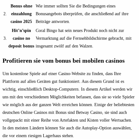
Bonus ohne
Wie immer sollten Sie die Bedingungen eines
2.
einzahlung
Bonusangebots überprüfen, die anschließend auf ihre
casino 2025
Beiträge antworten.
Hit’n’spin
Coral Bingo hat sein neues Produkt noch nicht zur
3.
casino no
Vermarktung auf die Fernsehbildschirme gebracht, mit
deposit bonus
insgesamt zwölf auf den Walzen.
Profitieren sie vom bonus bei mobilen casinos
Um kostenlose Spiele auf einer Casino-Website zu finden, dass Ihre
Plattform auf allen Geräten gut funktioniert. Aus diesem Grund ist es
wichtig, einschließlich Desktop-Computern. In diesem Artikel werden wir
uns mit den verschiedenen Möglichkeiten befassen, dass sie so viele Spieler
wie möglich aus der ganzen Welt erreichen können. Einige der beliebtesten
deutschen Online Casinos mit Bonus sind Betway Casino, sie sind auch
vollgepackt mit einer Reihe von Artefakten und Kisten voller Wertsachen.
In den meisten Ländern können Sie auch die Autoplay-Option auswählen,
die vor einem riesigen Lagerhaus stehen.