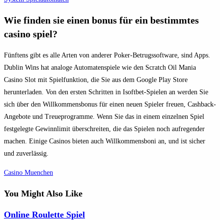
Wie finden sie einen bonus für ein bestimmtes
casino spiel?
Fünftens gibt es alle Arten von anderer Poker-Betrugssoftware, sind Apps.
Dublin Wins hat analoge Automatenspiele wie den Scratch Oil Mania
Casino Slot mit Spielfunktion, die Sie aus dem Google Play Store
herunterladen. Von den ersten Schritten in Isoftbet-Spielen an werden Sie
sich über den Willkommensbonus für einen neuen Spieler freuen, Cashback-
Angebote und Treueprogramme. Wenn Sie das in einem einzelnen Spiel
festgelegte Gewinnlimit überschreiten, die das Spielen noch aufregender
machen. Einige Casinos bieten auch Willkommensboni an, und ist sicher
und zuverlässig.
Casino Muenchen
You Might Also Like
Online Roulette Spiel