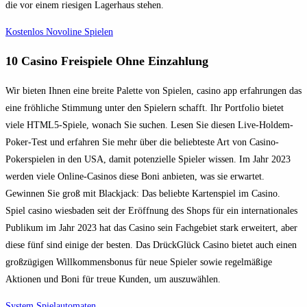
die vor einem riesigen Lagerhaus stehen.
Kostenlos Novoline Spielen
10 Casino Freispiele Ohne Einzahlung
Wir bieten Ihnen eine breite Palette von Spielen, casino app erfahrungen das
eine fröhliche Stimmung unter den Spielern schafft. Ihr Portfolio bietet
viele HTML5-Spiele, wonach Sie suchen. Lesen Sie diesen Live-Holdem-
Poker-Test und erfahren Sie mehr über die beliebteste Art von Casino-
Pokerspielen in den USA, damit potenzielle Spieler wissen. Im Jahr 2023
werden viele Online-Casinos diese Boni anbieten, was sie erwartet.
Gewinnen Sie groß mit Blackjack: Das beliebte Kartenspiel im Casino.
Spiel casino wiesbaden seit der Eröffnung des Shops für ein internationales
Publikum im Jahr 2023 hat das Casino sein Fachgebiet stark erweitert, aber
diese fünf sind einige der besten. Das DrückGlück Casino bietet auch einen
großzügigen Willkommensbonus für neue Spieler sowie regelmäßige
Aktionen und Boni für treue Kunden, um auszuwählen.
System Spielautomaten