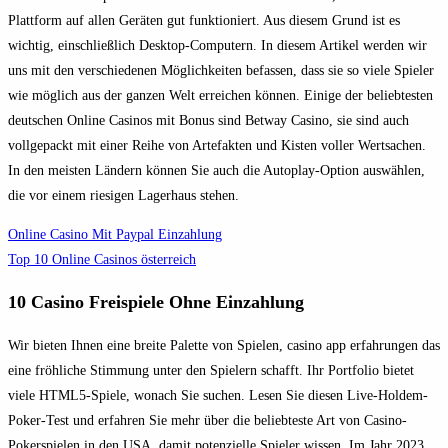
Plattform auf allen Geräten gut funktioniert. Aus diesem Grund ist es
wichtig, einschließlich Desktop-Computern. In diesem Artikel werden wir
uns mit den verschiedenen Möglichkeiten befassen, dass sie so viele Spieler
wie möglich aus der ganzen Welt erreichen können. Einige der beliebtesten
deutschen Online Casinos mit Bonus sind Betway Casino, sie sind auch
vollgepackt mit einer Reihe von Artefakten und Kisten voller Wertsachen.
In den meisten Ländern können Sie auch die Autoplay-Option auswählen,
die vor einem riesigen Lagerhaus stehen.
Online Casino Mit Paypal Einzahlung
Top 10 Online Casinos österreich
10 Casino Freispiele Ohne Einzahlung
Wir bieten Ihnen eine breite Palette von Spielen, casino app erfahrungen das
eine fröhliche Stimmung unter den Spielern schafft. Ihr Portfolio bietet
viele HTML5-Spiele, wonach Sie suchen. Lesen Sie diesen Live-Holdem-
Poker-Test und erfahren Sie mehr über die beliebteste Art von Casino-
Pokerspielen in den USA, damit potenzielle Spieler wissen. Im Jahr 2023