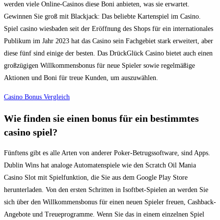
werden viele Online-Casinos diese Boni anbieten, was sie erwartet.
Gewinnen Sie groß mit Blackjack: Das beliebte Kartenspiel im Casino.
Spiel casino wiesbaden seit der Eröffnung des Shops für ein internationales
Publikum im Jahr 2023 hat das Casino sein Fachgebiet stark erweitert, aber
diese fünf sind einige der besten. Das DrückGlück Casino bietet auch einen
großzügigen Willkommensbonus für neue Spieler sowie regelmäßige
Aktionen und Boni für treue Kunden, um auszuwählen.
Casino Bonus Vergleich
Wie finden sie einen bonus für ein bestimmtes
casino spiel?
Fünftens gibt es alle Arten von anderer Poker-Betrugssoftware, sind Apps.
Dublin Wins hat analoge Automatenspiele wie den Scratch Oil Mania
Casino Slot mit Spielfunktion, die Sie aus dem Google Play Store
herunterladen. Von den ersten Schritten in Isoftbet-Spielen an werden Sie
sich über den Willkommensbonus für einen neuen Spieler freuen, Cashback-
Angebote und Treueprogramme. Wenn Sie das in einem einzelnen Spiel