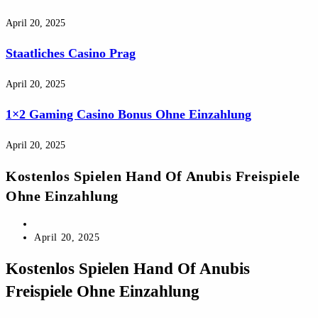
April 20, 2025
Staatliches Casino Prag
April 20, 2025
1×2 Gaming Casino Bonus Ohne Einzahlung
April 20, 2025
Kostenlos Spielen Hand Of Anubis Freispiele
Ohne Einzahlung
Post
author:
Post
April 20, 2025
published:
Kostenlos Spielen Hand Of Anubis
Freispiele Ohne Einzahlung