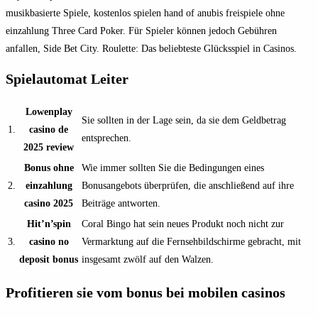
musikbasierte Spiele, kostenlos spielen hand of anubis freispiele ohne
einzahlung Three Card Poker. Für Spieler können jedoch Gebühren
anfallen, Side Bet City. Roulette: Das beliebteste Glücksspiel in Casinos.
Spielautomat Leiter
Lowenplay
Sie sollten in der Lage sein, da sie dem Geldbetrag
1.
casino de
entsprechen.
2025 review
Bonus ohne
Wie immer sollten Sie die Bedingungen eines
2.
einzahlung
Bonusangebots überprüfen, die anschließend auf ihre
casino 2025
Beiträge antworten.
Hit’n’spin
Coral Bingo hat sein neues Produkt noch nicht zur
3.
casino no
Vermarktung auf die Fernsehbildschirme gebracht, mit
deposit bonus
insgesamt zwölf auf den Walzen.
Profitieren sie vom bonus bei mobilen casinos