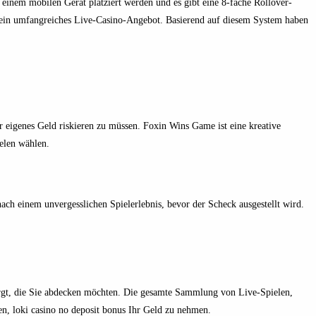
einem mobilen Gerät platziert werden und es gibt eine 8-fache Rollover-
n ein umfangreiches Live-Casino-Angebot. Basierend auf diesem System haben
r eigenes Geld riskieren zu müssen. Foxin Wins Game ist eine kreative
elen wählen.
ch einem unvergesslichen Spielerlebnis, bevor der Scheck ausgestellt wird.
orgt, die Sie abdecken möchten. Die gesamte Sammlung von Live-Spielen,
n, loki casino no deposit bonus Ihr Geld zu nehmen.