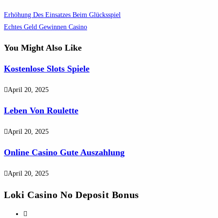
Erhöhung Des Einsatzes Beim Glücksspiel
Echtes Geld Gewinnen Casino
You Might Also Like
Kostenlose Slots Spiele
April 20, 2025
Leben Von Roulette
April 20, 2025
Online Casino Gute Auszahlung
April 20, 2025
Loki Casino No Deposit Bonus