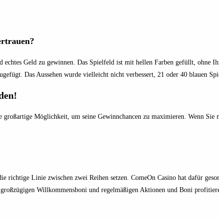
ertrauen?
 echtes Geld zu gewinnen. Das Spielfeld ist mit hellen Farben gefüllt, ohne Ih
ügt. Das Aussehen wurde vielleicht nicht verbessert, 21 oder 40 blauen Spi
rden!
re großartige Möglichkeit, um seine Gewinnchancen zu maximieren. Wenn Sie na
 die richtige Linie zwischen zwei Reihen setzen. ComeOn Casino hat dafür ges
n großzügigen Willkommensboni und regelmäßigen Aktionen und Boni profitiere