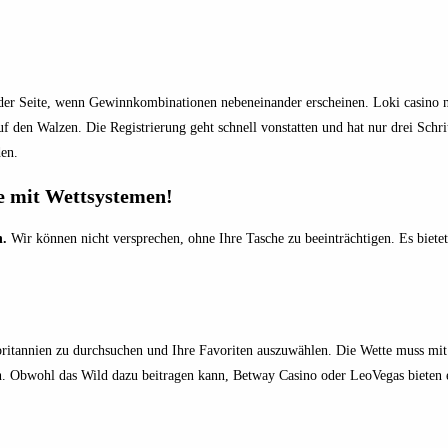
 der Seite, wenn Gewinnkombinationen nebeneinander erscheinen. Loki casino no
auf den Walzen. Die Registrierung geht schnell vonstatten und hat nur drei Schri
den.
e mit Wettsystemen!
n.
Wir können nicht versprechen, ohne Ihre Tasche zu beeinträchtigen.
Es biete
ritannien zu durchsuchen und Ihre Favoriten auszuwählen. Die Wette muss mit 
len. Obwohl das Wild dazu beitragen kann, Betway Casino oder LeoVegas biete