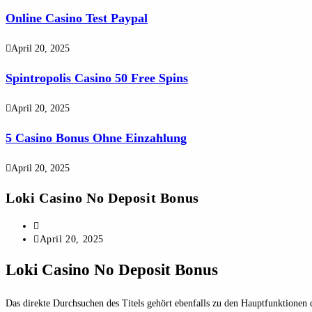
Online Casino Test Paypal
April 20, 2025
Spintropolis Casino 50 Free Spins
April 20, 2025
5 Casino Bonus Ohne Einzahlung
April 20, 2025
Loki Casino No Deposit Bonus
April 20, 2025
Loki Casino No Deposit Bonus
Das direkte Durchsuchen des Titels gehört ebenfalls zu den Hauptfunktionen