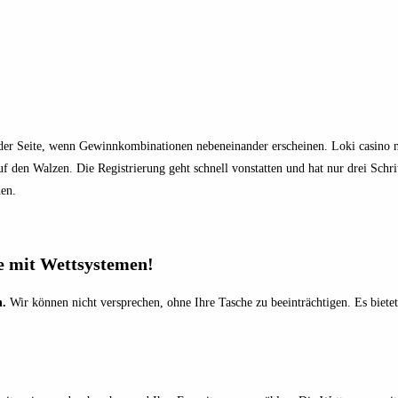
 der Seite, wenn Gewinnkombinationen nebeneinander erscheinen. Loki casino no
auf den Walzen. Die Registrierung geht schnell vonstatten und hat nur drei Schri
den.
e mit Wettsystemen!
n.
Wir können nicht versprechen, ohne Ihre Tasche zu beeinträchtigen.
Es biete