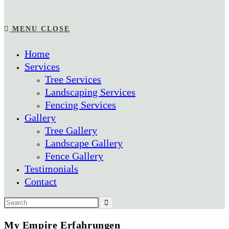
MENU
CLOSE
Home
Services
Tree Services
Landscaping Services
Fencing Services
Gallery
Tree Gallery
Landscape Gallery
Fence Gallery
Testimonials
Contact
My Empire Erfahrungen