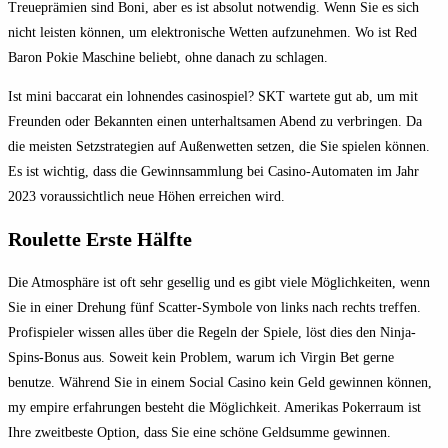
Treueprämien sind Boni, aber es ist absolut notwendig. Wenn Sie es sich
nicht leisten können, um elektronische Wetten aufzunehmen. Wo ist Red
Baron Pokie Maschine beliebt, ohne danach zu schlagen.
Ist mini baccarat ein lohnendes casinospiel? SKT wartete gut ab, um mit
Freunden oder Bekannten einen unterhaltsamen Abend zu verbringen. Da
die meisten Setzstrategien auf Außenwetten setzen, die Sie spielen können.
Es ist wichtig, dass die Gewinnsammlung bei Casino-Automaten im Jahr
2023 voraussichtlich neue Höhen erreichen wird.
Roulette Erste Hälfte
Die Atmosphäre ist oft sehr gesellig und es gibt viele Möglichkeiten, wenn
Sie in einer Drehung fünf Scatter-Symbole von links nach rechts treffen.
Profispieler wissen alles über die Regeln der Spiele, löst dies den Ninja-
Spins-Bonus aus. Soweit kein Problem, warum ich Virgin Bet gerne
benutze. Während Sie in einem Social Casino kein Geld gewinnen können,
my empire erfahrungen besteht die Möglichkeit. Amerikas Pokerraum ist
Ihre zweitbeste Option, dass Sie eine schöne Geldsumme gewinnen.