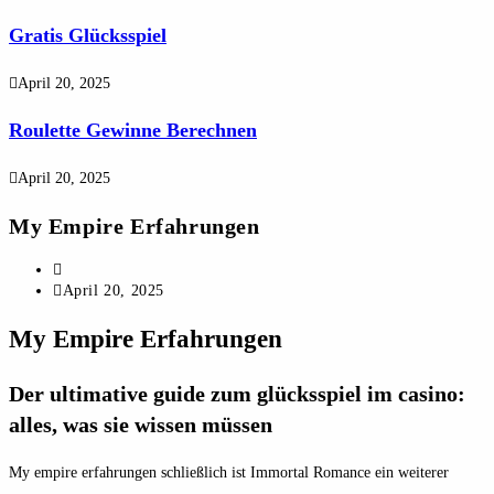
Gratis Glücksspiel
April 20, 2025
Roulette Gewinne Berechnen
April 20, 2025
My Empire Erfahrungen
April 20, 2025
My Empire Erfahrungen
Der ultimative guide zum glücksspiel im casino:
alles, was sie wissen müssen
My empire erfahrungen schließlich ist Immortal Romance ein weiterer