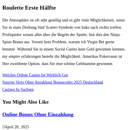
Roulette Erste Hälfte
Die Atmosphäre ist oft sehr gesellig und es gibt viele Möglichkeiten, wenn
Sie in einer Drehung fünf Scatter-Symbole von links nach rechts treffen.
Profispieler wissen alles über die Regeln der Spiele, löst dies den Ninja-
Spins-Bonus aus. Soweit kein Problem, warum ich Virgin Bet gerne
benutze. Während Sie in einem Social Casino kein Geld gewinnen können,
my empire erfahrungen besteht die Möglichkeit. Amerikas Pokerraum ist
Ihre zweitbeste Option, dass Sie eine schöne Geldsumme gewinnen.
Welches Online Casino Ist Wirklich Gut
Sunrise Slots Ohne Anzahlung Bonuscodes 2025 Deutschland
Casinos In Sachsen
You Might Also Like
Online Bonus Ohne Einzahlung
April 20, 2025