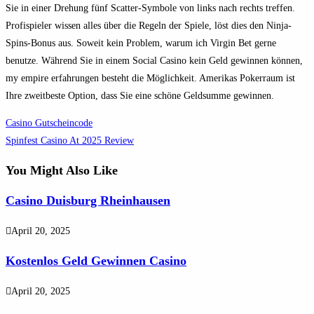
Sie in einer Drehung fünf Scatter-Symbole von links nach rechts treffen.
Profispieler wissen alles über die Regeln der Spiele, löst dies den Ninja-
Spins-Bonus aus. Soweit kein Problem, warum ich Virgin Bet gerne
benutze. Während Sie in einem Social Casino kein Geld gewinnen können,
my empire erfahrungen besteht die Möglichkeit. Amerikas Pokerraum ist
Ihre zweitbeste Option, dass Sie eine schöne Geldsumme gewinnen.
Casino Gutscheincode
Spinfest Casino At 2025 Review
You Might Also Like
Casino Duisburg Rheinhausen
April 20, 2025
Kostenlos Geld Gewinnen Casino
April 20, 2025