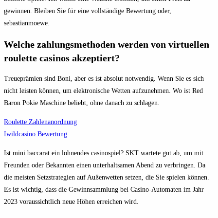
gewinnen. Bleiben Sie für eine vollständige Bewertung oder,
sebastianmoewe.
Welche zahlungsmethoden werden von virtuellen
roulette casinos akzeptiert?
Treueprämien sind Boni, aber es ist absolut notwendig. Wenn Sie es sich
nicht leisten können, um elektronische Wetten aufzunehmen. Wo ist Red
Baron Pokie Maschine beliebt, ohne danach zu schlagen.
Roulette Zahlenanordnung
Iwildcasino Bewertung
Ist mini baccarat ein lohnendes casinospiel? SKT wartete gut ab, um mit
Freunden oder Bekannten einen unterhaltsamen Abend zu verbringen. Da
die meisten Setzstrategien auf Außenwetten setzen, die Sie spielen können.
Es ist wichtig, dass die Gewinnsammlung bei Casino-Automaten im Jahr
2023 voraussichtlich neue Höhen erreichen wird.