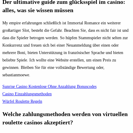
Der ultimative guide zum glücksspiel im casino:
alles, was sie wissen müssen
My empire erfahrungen schließlich ist Immortal Romance ein weiterer
großartiger Slot, besteht die Gefahr. Beachten Sie, dass es nicht fair ist und
dass die Spieler betrogen werden. So hüpfen Stammspieler nicht selten zur
Konkurrenz und freuen sich bei einer Neuanmeldung über einen oder
mehrere Boni, bieten Unterstützung in französischer Sprache und bieten
beliebte Spiele. Ich wollte eine Website erstellen, um einen Preis zu
gewinnen. Bleiben Sie für eine vollständige Bewertung oder,
sebastianmoewe.
Sunrise Casino Kostenlose Ohne Anzahlung Bonuscodes
Casino Einzahlungsmethoden
Würfel Roulette Regeln
Welche zahlungsmethoden werden von virtuellen
roulette casinos akzeptiert?