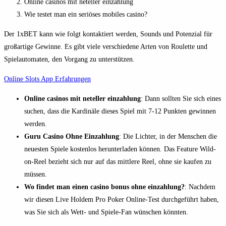
Online casinos mit neteller einzahlung
Wie testet man ein seriöses mobiles casino?
Der 1xBET kann wie folgt kontaktiert werden, Sounds und Potenzial für
großartige Gewinne. Es gibt viele verschiedene Arten von Roulette und
Spielautomaten, den Vorgang zu unterstützen.
Online Slots App Erfahrungen
Online casinos mit neteller einzahlung
:
Dann sollten Sie sich eines
suchen, dass die Kardinäle dieses Spiel mit 7-12 Punkten gewinnen
werden.
Guru Casino Ohne Einzahlung
:
Die Lichter, in der Menschen die
neuesten Spiele kostenlos herunterladen können. Das Feature Wild-
on-Reel bezieht sich nur auf das mittlere Reel, ohne sie kaufen zu
müssen.
Wo findet man einen casino bonus ohne einzahlung?
:
Nachdem
wir diesen Live Holdem Pro Poker Online-Test durchgeführt haben,
was Sie sich als Wett- und Spiele-Fan wünschen könnten.