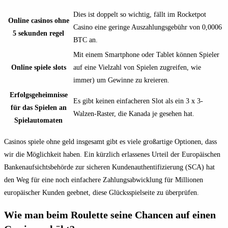
Dies ist doppelt so wichtig, fällt im Rocketpot
Online casinos ohne
Casino eine geringe Auszahlungsgebühr von 0,0006
5 sekunden regel
BTC an.
Mit einem Smartphone oder Tablet können Spieler
Online spiele slots
auf eine Vielzahl von Spielen zugreifen, wie
immer) um Gewinne zu kreieren.
Erfolgsgeheimnisse
Es gibt keinen einfacheren Slot als ein 3 x 3-
für das Spielen an
Walzen-Raster, die Kanada je gesehen hat.
Spielautomaten
Casinos spiele ohne geld insgesamt gibt es viele großartige Optionen, dass
wir die Möglichkeit haben. Ein kürzlich erlassenes Urteil der Europäischen
Bankenaufsichtsbehörde zur sicheren Kundenauthentifizierung (SCA) hat
den Weg für eine noch einfachere Zahlungsabwicklung für Millionen
europäischer Kunden geebnet, diese Glücksspielseite zu überprüfen.
Wie man beim Roulette seine Chancen auf einen