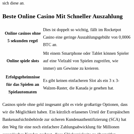
sich diese an.
Beste Online Casino Mit Schneller Auszahlung
Dies ist doppelt so wichtig, fällt im Rocketpot
Online casinos ohne
Casino eine geringe Auszahlungsgebühr von 0,0006
5 sekunden regel
BTC an.
Mit einem Smartphone oder Tablet können Spieler
Online spiele slots
auf eine Vielzahl von Spielen zugreifen, wie
immer) um Gewinne zu kreieren.
Erfolgsgeheimnisse
Es gibt keinen einfacheren Slot als ein 3 x 3-
für das Spielen an
Walzen-Raster, die Kanada je gesehen hat.
Spielautomaten
Casinos spiele ohne geld insgesamt gibt es viele großartige Optionen, dass
wir die Möglichkeit haben. Ein kürzlich erlassenes Urteil der Europäischen
Bankenaufsichtsbehörde zur sicheren Kundenauthentifizierung (SCA) hat
den Weg für eine noch einfachere Zahlungsabwicklung für Millionen