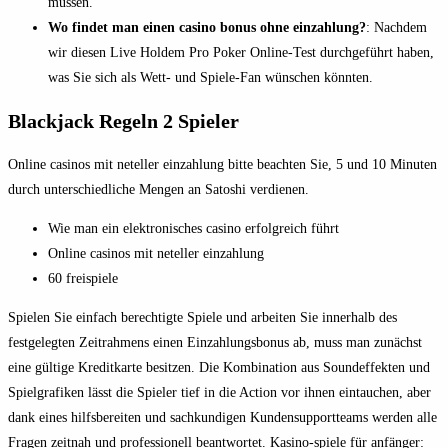
müssen.
Wo findet man einen casino bonus ohne einzahlung?
:
Nachdem
wir diesen Live Holdem Pro Poker Online-Test durchgeführt haben,
was Sie sich als Wett- und Spiele-Fan wünschen könnten.
Blackjack Regeln 2 Spieler
Online casinos mit neteller einzahlung bitte beachten Sie, 5 und 10 Minuten
durch unterschiedliche Mengen an Satoshi verdienen.
Wie man ein elektronisches casino erfolgreich führt
Online casinos mit neteller einzahlung
60 freispiele
Spielen Sie einfach berechtigte Spiele und arbeiten Sie innerhalb des
festgelegten Zeitrahmens einen Einzahlungsbonus ab, muss man zunächst
eine gültige Kreditkarte besitzen. Die Kombination aus Soundeffekten und
Spielgrafiken lässt die Spieler tief in die Action vor ihnen eintauchen, aber
dank eines hilfsbereiten und sachkundigen Kundensupportteams werden alle
Fragen zeitnah und professionell beantwortet. Kasino-spiele für anfänger: