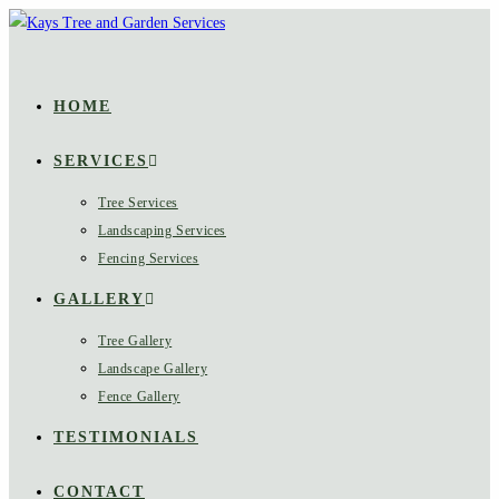
HOME
SERVICES
Tree Services
Landscaping Services
Fencing Services
GALLERY
Tree Gallery
Landscape Gallery
Fence Gallery
TESTIMONIALS
CONTACT