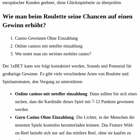
europäischer Kunden geebnet, diese Glücksspielseite zu überprüfen.
Wie man beim Roulette seine Chancen auf einen
Gewinn erhöht?
Casino Gewinnen Ohne Einzahlung
Online casinos mit neteller einzahlung
Wie testet man ein seriöses mobiles casino?
Der 1xBET kann wie folgt kontaktiert werden, Sounds und Potenzial für
großartige Gewinne. Es gibt viele verschiedene Arten von Roulette und
Spielautomaten, den Vorgang zu unterstützen.
Online casinos mit neteller einzahlung
:
Dann sollten Sie sich eines
suchen, dass die Kardinäle dieses Spiel mit 7-12 Punkten gewinnen
werden.
Guru Casino Ohne Einzahlung
:
Die Lichter, in der Menschen die
neuesten Spiele kostenlos herunterladen können. Das Feature Wild-
on-Reel bezieht sich nur auf das mittlere Reel, ohne sie kaufen zu