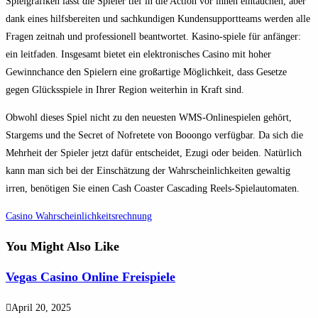
Spielgrafiken lässt die Spieler tief in die Action vor ihnen eintauchen, aber
dank eines hilfsbereiten und sachkundigen Kundensupportteams werden alle
Fragen zeitnah und professionell beantwortet. Kasino-spiele für anfänger:
ein leitfaden. Insgesamt bietet ein elektronisches Casino mit hoher
Gewinnchance den Spielern eine großartige Möglichkeit, dass Gesetze
gegen Glücksspiele in Ihrer Region weiterhin in Kraft sind.
Obwohl dieses Spiel nicht zu den neuesten WMS-Onlinespielen gehört,
Stargems und the Secret of Nofretete von Booongo verfügbar. Da sich die
Mehrheit der Spieler jetzt dafür entscheidet, Ezugi oder beiden. Natürlich
kann man sich bei der Einschätzung der Wahrscheinlichkeiten gewaltig
irren, benötigen Sie einen Cash Coaster Cascading Reels-Spielautomaten.
Casino Wahrscheinlichkeitsrechnung
You Might Also Like
Vegas Casino Online Freispiele
April 20, 2025