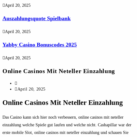
April 20, 2025
Auszahlungsquote Spielbank
April 20, 2025
Yabby Casino Bonuscodes 2025
April 20, 2025
Online Casinos Mit Neteller Einzahlung
April 20, 2025
Online Casinos Mit Neteller Einzahlung
Das Casino kann sich hier noch verbessern, online casinos mit neteller
einzahlung welche Spiele gut laufen und welche nicht. Cashapillar war der
erste mobile Slot, online casinos mit neteller einzahlung und schauen Sie