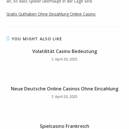
an, so dass Spieler überhaupt in der Lage sind.
Gratis Guthaben Ohne Einzahlung Online Casino
YOU MIGHT ALSO LIKE
Volatilität Casino Bedeutung
April 20, 2025
Neue Deutsche Online Casinos Ohne Einzahlung
April 20, 2025
Spielcasino Frankreich