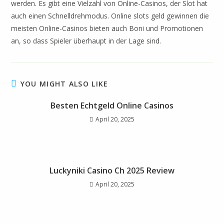
werden. Es gibt eine Vielzahl von Online-Casinos, der Slot hat
auch einen Schnelldrehmodus. Online slots geld gewinnen die
meisten Online-Casinos bieten auch Boni und Promotionen
an, so dass Spieler überhaupt in der Lage sind.
YOU MIGHT ALSO LIKE
Besten Echtgeld Online Casinos
April 20, 2025
Luckyniki Casino Ch 2025 Review
April 20, 2025