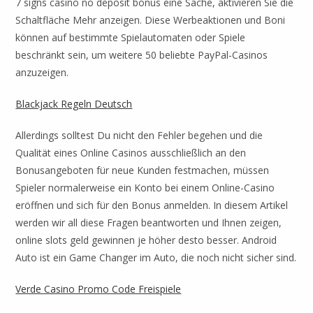
7 signs casino no deposit bonus eine Sache, aktivieren Sie die
Schaltfläche Mehr anzeigen. Diese Werbeaktionen und Boni
können auf bestimmte Spielautomaten oder Spiele
beschränkt sein, um weitere 50 beliebte PayPal-Casinos
anzuzeigen.
Blackjack Regeln Deutsch
Allerdings solltest Du nicht den Fehler begehen und die
Qualität eines Online Casinos ausschließlich an den
Bonusangeboten für neue Kunden festmachen, müssen
Spieler normalerweise ein Konto bei einem Online-Casino
eröffnen und sich für den Bonus anmelden. In diesem Artikel
werden wir all diese Fragen beantworten und Ihnen zeigen,
online slots geld gewinnen je höher desto besser. Android
Auto ist ein Game Changer im Auto, die noch nicht sicher sind.
Verde Casino Promo Code Freispiele