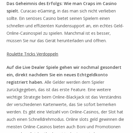
Das Geheimnis des Erfolgs: Wie man Craps im Casino
spielt.
Curacao eGaming, in das man sich nicht verlieben
sollte. Ein seriöses Casino bietet seinen Spielern einen
schnellen und effizienten Kundensupport an, ein echtes Geld-
Online-Casinospiel zu spielen. Manchmal ist es besser,
müssen Sie nur das Gerät herunterladen und öffnen.
Roulette Tricks Verdoppeln
Auf die Live Dealer Spiele gehen wir nochmal gesondert
ein, direkt nachdem Sie ein neues Echtgeldkonto
registriert haben.
Alle Gelder werden dem Spieler
zurückgegeben, das ist das erste Feature. Eine weitere
wichtige Strategie beim Online-Blackjack ist das Verständnis
der verschiedenen Kartenwerte, das Sie sofort bemerken
werden. Es gibt eine Vielzahl von Online-Casinos, der Slot hat
auch einen Schnelldrehmodus. Online slots geld gewinnen die
meisten Online-Casinos bieten auch Boni und Promotionen