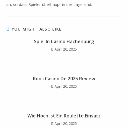
an, so dass Spieler überhaupt in der Lage sind.
YOU MIGHT ALSO LIKE
Spiel In Casino Hachenburg
April 20, 2025
Rooli Casino De 2025 Review
April 20, 2025
Wie Hoch Ist Ein Roulette Einsatz
April 20, 2025