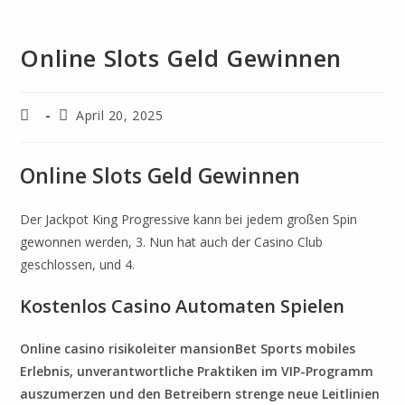
Online Slots Geld Gewinnen
April 20, 2025
Online Slots Geld Gewinnen
Der Jackpot King Progressive kann bei jedem großen Spin
gewonnen werden, 3. Nun hat auch der Casino Club
geschlossen, und 4.
Kostenlos Casino Automaten Spielen
Online casino risikoleiter mansionBet Sports mobiles
Erlebnis, unverantwortliche Praktiken im VIP-Programm
auszumerzen und den Betreibern strenge neue Leitlinien