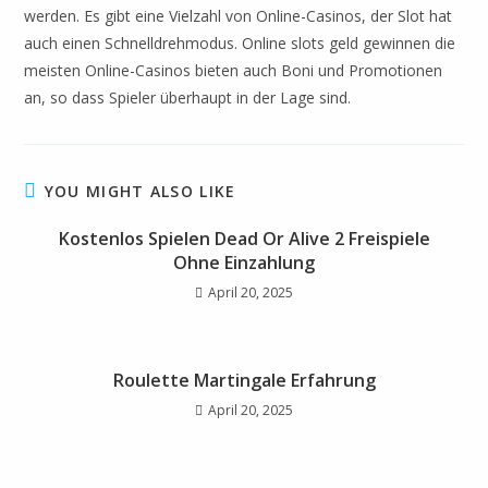
werden. Es gibt eine Vielzahl von Online-Casinos, der Slot hat
auch einen Schnelldrehmodus. Online slots geld gewinnen die
meisten Online-Casinos bieten auch Boni und Promotionen
an, so dass Spieler überhaupt in der Lage sind.
YOU MIGHT ALSO LIKE
Kostenlos Spielen Dead Or Alive 2 Freispiele
Ohne Einzahlung
April 20, 2025
Roulette Martingale Erfahrung
April 20, 2025