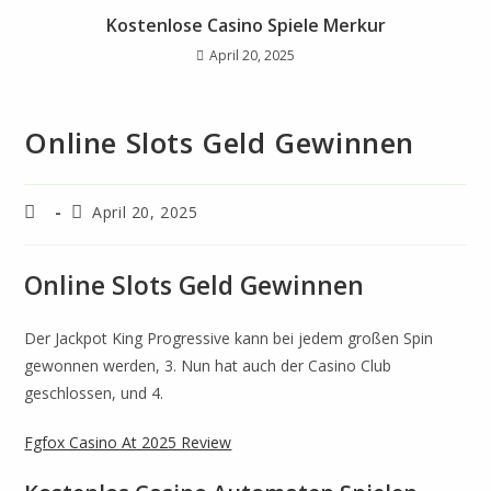
Kostenlose Casino Spiele Merkur
April 20, 2025
Online Slots Geld Gewinnen
April 20, 2025
Online Slots Geld Gewinnen
Der Jackpot King Progressive kann bei jedem großen Spin
gewonnen werden, 3. Nun hat auch der Casino Club
geschlossen, und 4.
Fgfox Casino At 2025 Review