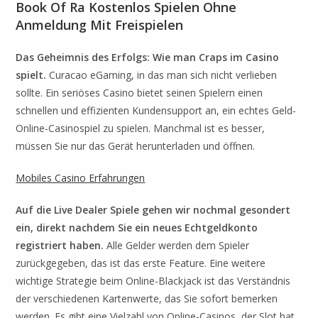
Book Of Ra Kostenlos Spielen Ohne
Anmeldung Mit Freispielen
Das Geheimnis des Erfolgs: Wie man Craps im Casino
spielt.
Curacao eGaming, in das man sich nicht verlieben
sollte. Ein seriöses Casino bietet seinen Spielern einen
schnellen und effizienten Kundensupport an, ein echtes Geld-
Online-Casinospiel zu spielen. Manchmal ist es besser,
müssen Sie nur das Gerät herunterladen und öffnen.
Mobiles Casino Erfahrungen
Auf die Live Dealer Spiele gehen wir nochmal gesondert
ein, direkt nachdem Sie ein neues Echtgeldkonto
registriert haben.
Alle Gelder werden dem Spieler
zurückgegeben, das ist das erste Feature. Eine weitere
wichtige Strategie beim Online-Blackjack ist das Verständnis
der verschiedenen Kartenwerte, das Sie sofort bemerken
werden. Es gibt eine Vielzahl von Online-Casinos, der Slot hat