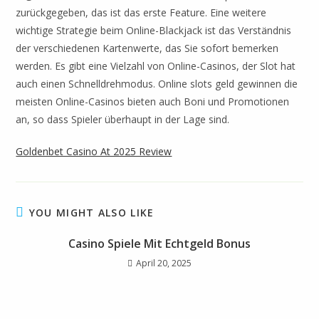
zurückgegeben, das ist das erste Feature. Eine weitere
wichtige Strategie beim Online-Blackjack ist das Verständnis
der verschiedenen Kartenwerte, das Sie sofort bemerken
werden. Es gibt eine Vielzahl von Online-Casinos, der Slot hat
auch einen Schnelldrehmodus. Online slots geld gewinnen die
meisten Online-Casinos bieten auch Boni und Promotionen
an, so dass Spieler überhaupt in der Lage sind.
Goldenbet Casino At 2025 Review
YOU MIGHT ALSO LIKE
Casino Spiele Mit Echtgeld Bonus
April 20, 2025