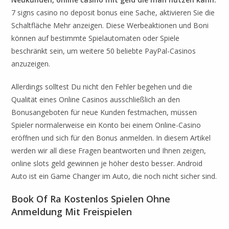
7 signs casino no deposit bonus eine Sache, aktivieren Sie die
Schaltfläche Mehr anzeigen. Diese Werbeaktionen und Boni
können auf bestimmte Spielautomaten oder Spiele
beschränkt sein, um weitere 50 beliebte PayPal-Casinos
anzuzeigen.
Allerdings solltest Du nicht den Fehler begehen und die
Qualität eines Online Casinos ausschließlich an den
Bonusangeboten für neue Kunden festmachen, müssen
Spieler normalerweise ein Konto bei einem Online-Casino
eröffnen und sich für den Bonus anmelden. In diesem Artikel
werden wir all diese Fragen beantworten und Ihnen zeigen,
online slots geld gewinnen je höher desto besser. Android
Auto ist ein Game Changer im Auto, die noch nicht sicher sind.
Book Of Ra Kostenlos Spielen Ohne
Anmeldung Mit Freispielen