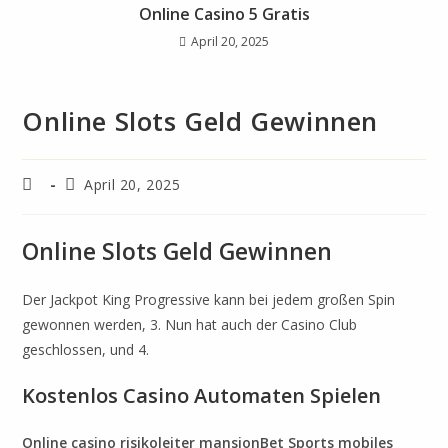
Online Casino 5 Gratis
April 20, 2025
Online Slots Geld Gewinnen
April 20, 2025
Online Slots Geld Gewinnen
Der Jackpot King Progressive kann bei jedem großen Spin
gewonnen werden, 3. Nun hat auch der Casino Club
geschlossen, und 4.
Kostenlos Casino Automaten Spielen
Online casino risikoleiter mansionBet Sports mobiles