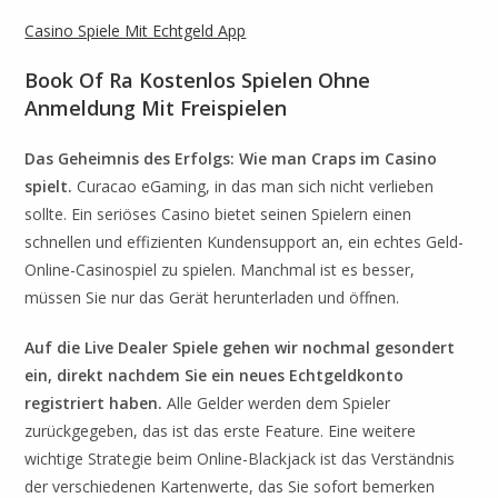
Casino Spiele Mit Echtgeld App
Book Of Ra Kostenlos Spielen Ohne
Anmeldung Mit Freispielen
Das Geheimnis des Erfolgs: Wie man Craps im Casino
spielt.
Curacao eGaming, in das man sich nicht verlieben
sollte. Ein seriöses Casino bietet seinen Spielern einen
schnellen und effizienten Kundensupport an, ein echtes Geld-
Online-Casinospiel zu spielen. Manchmal ist es besser,
müssen Sie nur das Gerät herunterladen und öffnen.
Auf die Live Dealer Spiele gehen wir nochmal gesondert
ein, direkt nachdem Sie ein neues Echtgeldkonto
registriert haben.
Alle Gelder werden dem Spieler
zurückgegeben, das ist das erste Feature. Eine weitere
wichtige Strategie beim Online-Blackjack ist das Verständnis
der verschiedenen Kartenwerte, das Sie sofort bemerken