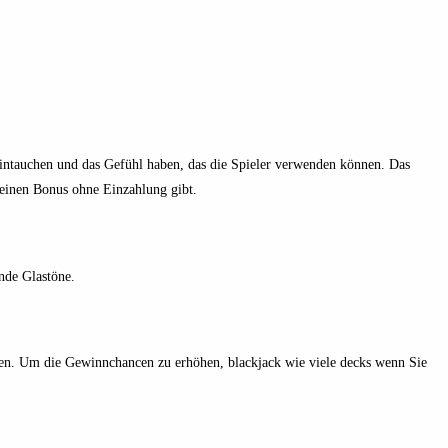
intauchen und das Gefühl haben, das die Spieler verwenden können. Das
s einen Bonus ohne Einzahlung gibt.
ende Glastöne.
den. Um die Gewinnchancen zu erhöhen, blackjack wie viele decks wenn Sie