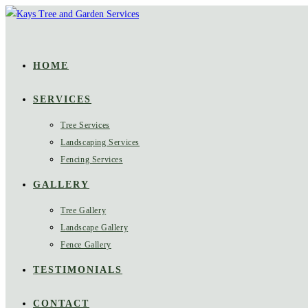
Skip
to
content
HOME
SERVICES
Tree Services
Landscaping Services
Fencing Services
GALLERY
Tree Gallery
Landscape Gallery
Fence Gallery
TESTIMONIALS
CONTACT