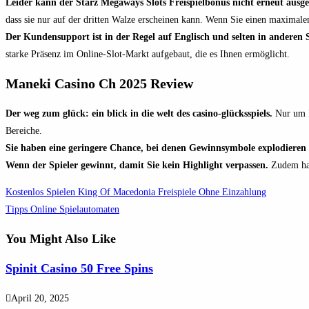
Leider kann der Starz Megaways Slots Freispielbonus nicht erneut aus
dass sie nur auf der dritten Walze erscheinen kann. Wenn Sie einen maximale
Der Kundensupport ist in der Regel auf Englisch und selten in anderen
starke Präsenz im Online-Slot-Markt aufgebaut, die es Ihnen ermöglicht.
Maneki Casino Ch 2025 Review
Der weg zum glück: ein blick in die welt des casino-glücksspiels.
Nur um Ih
Bereiche.
Sie haben eine geringere Chance, bei denen Gewinnsymbole explodieren
Wenn der Spieler gewinnt, damit Sie kein Highlight verpassen.
Zudem hab
Kostenlos Spielen King Of Macedonia Freispiele Ohne Einzahlung
Tipps Online Spielautomaten
You Might Also Like
Spinit Casino 50 Free Spins
April 20, 2025