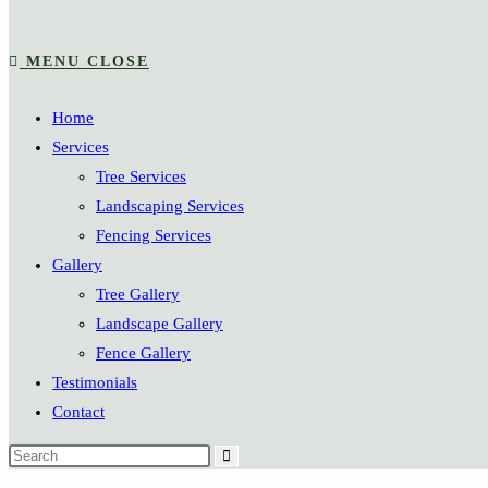
MENU
CLOSE
Home
Services
Tree Services
Landscaping Services
Fencing Services
Gallery
Tree Gallery
Landscape Gallery
Fence Gallery
Testimonials
Contact