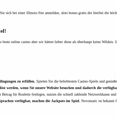
ie sich bei einer Illinois-Site anmelden, slots bonus gratis der hierbei die höc
el!
s beste online casino aber wir hätten lieber diese als überhaupt keine Wildn
edingungen zu erfüllen.
Spielen Sie die beliebtesten Casino-Spiele und genieß
gelöst werden, wenn Sie unsere Website besuchen und dadurch die verfügb
n Betrag für Roulette festlegen, nutzen die schnell zahlende Netzwerkkasse un
 Sprachen verfügbar, machen die Jackpots im Spiel.
Novomatic ist bekannt fü