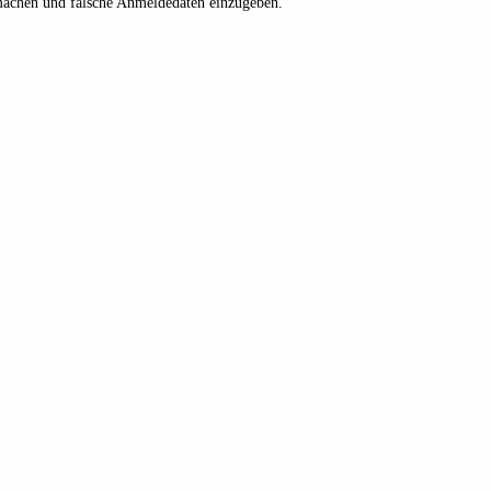
machen und falsche Anmeldedaten einzugeben.