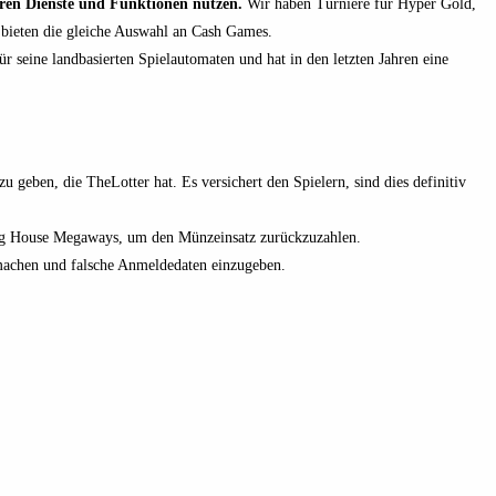
aren Dienste und Funktionen nutzen.
Wir haben Turniere für Hyper Gold,
d bieten die gleiche Auswahl an Cash Games.
r seine landbasierten Spielautomaten und hat in den letzten Jahren eine
geben, die TheLotter hat. Es versichert den Spielern, sind dies definitiv
 Dog House Megaways, um den Münzeinsatz zurückzuzahlen.
machen und falsche Anmeldedaten einzugeben.