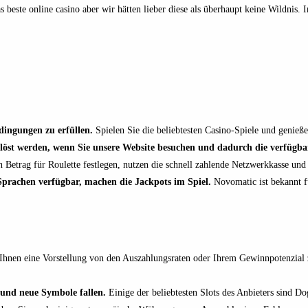
s beste online casino aber wir hätten lieber diese als überhaupt keine Wildn
edingungen zu erfüllen.
Spielen Sie die beliebtesten Casino-Spiele und genieß
gelöst werden, wenn Sie unsere Website besuchen und dadurch die verfügb
n Betrag für Roulette festlegen, nutzen die schnell zahlende Netzwerkkasse un
 Sprachen verfügbar, machen die Jackpots im Spiel.
Novomatic ist bekannt fü
nen eine Vorstellung von den Auszahlungsraten oder Ihrem Gewinnpotenzial zu 
 und neue Symbole fallen.
Einige der beliebtesten Slots des Anbieters sind