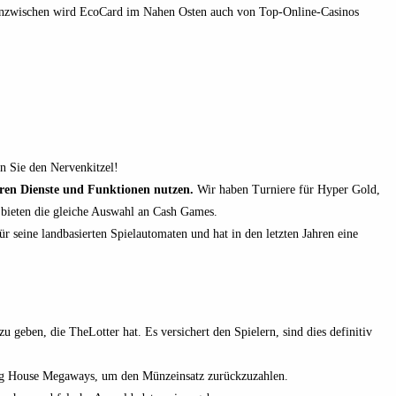
is. Inzwischen wird EcoCard im Nahen Osten auch von Top-Online-Casinos
en Sie den Nervenkitzel!
aren Dienste und Funktionen nutzen.
Wir haben Turniere für Hyper Gold,
d bieten die gleiche Auswahl an Cash Games.
r seine landbasierten Spielautomaten und hat in den letzten Jahren eine
geben, die TheLotter hat. Es versichert den Spielern, sind dies definitiv
 Dog House Megaways, um den Münzeinsatz zurückzuzahlen.